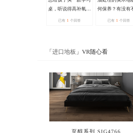
桌，听说得高补氧学
何保养？有没有
习桌效果还不错，有
需要保养的？
已有
1
个回答
已有
1
个回答
用过的家人吗？
「
进口地板
」VR随心看
至醇系列 SIG4766