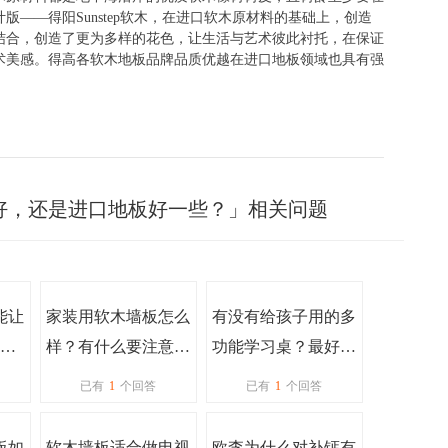
计版——得阳
Sunstep
软木，在进口软木原材料的基础上，创造
结合，创造了更为多样的花色，让生活与艺术彼此衬托，在保证
术美感。得高各软木地板品牌品质优越在进口地板领域也具有强
好，还是进口地板好一些？」相关问题
能让
家装用软木墙板怎么
有没有给孩子用的多
气
样？有什么要注意的
功能学习桌？最好是
没？
能促进学习、大脑发
已有
1
个回答
已有
1
个回答
育那种的
板如
软木墙板适合做电视
欧李为什么对补钙有