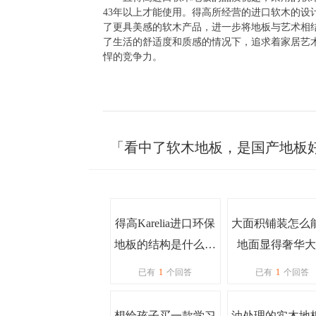
43
年以上才能使用。得高所经营的进口软木的设
了更具美感的软木产品，进一步将地板与艺术相
了生活的舒适度和质感的情况下，追求着家居艺
悍的竞争力。
「看中了软木地板，是国产地板
得高Karelia进口环保
大面积铺装怎么
地板的结构是什么样
地面显得奢华大
的？
呢？
已有
1
个回答
已有
1
个回答
想给孩子买一款学习
油处理的实木地