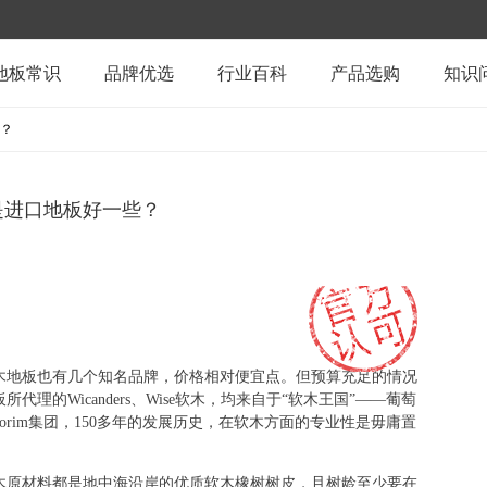
地板常识
品牌优选
行业百科
产品选购
知识
？
是进口地板好一些？
木地板也有几个知名品牌，价格相对便宜点。但预算充足的情况
板所代理的
Wicanders
、
Wise
软木，均来自于“软木王国”——葡萄
orim
集团，
150
多年的发展历史，在软木方面的专业性是毋庸置
木原材料都是地中海沿岸的优质软木橡树树皮，且树龄至少要在