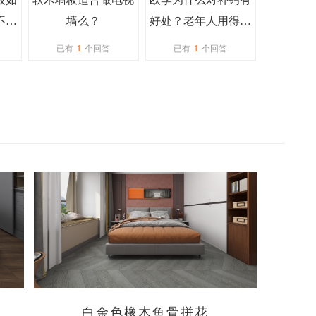
不太
墙么？
好处？老年人用得高
欧李粉可以促进吸收
已有
1
个回答
已有
1
个回答
吗？
白金色橡木鱼骨拼花