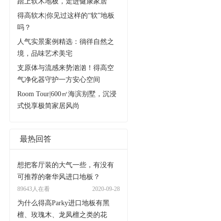
踏上软木地板，走进健康家居
得高软木|你见过这样的“软”地板
吗？
人气实景案例精选：徜徉自然之
境，品味艺术美宅
支原体与流感来势汹汹！得高空
气净化器守护一方安心空间
Room Tour|600㎡海滨别墅，沉浸
式悦享极简家居风尚
最热回答
想把客厅装的大气一些，有没有
可推荐的奢华风进口地板？
89643人在看
2020-09-28
为什么得高Parky进口地板有黑
檀、玫瑰木、龙凤檀之类的花