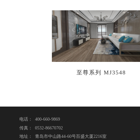
至尊系列 MJ3548
电话： 400-660-9869
传真： 0532-86670702
地址： 青岛市中山路44-60号百盛大厦2216室