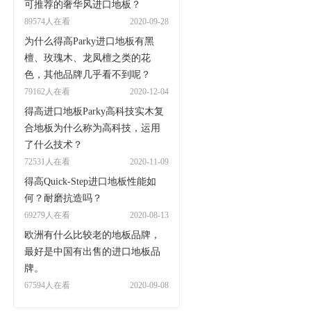
可推荐的奢华风进口地板？
89574人在看
2020-09-28
为什么得高Parky进口地板有黑
檀、玫瑰木、龙凤檀之类的花
色，其他品牌几乎看不到呢？
79162人在看
2020-12-04
得高进口地板Parky高科技实木复
合地板为什么称为高科技，运用
了什么技术？
72531人在看
2020-11-09
得高Quick-Step进口地板性能如
何？耐磨抗造吗？
69279人在看
2020-08-13
欧洲有什么比较老的地板品牌，
最好是中国有出售的进口地板品
牌。
67594人在看
2020-09-08