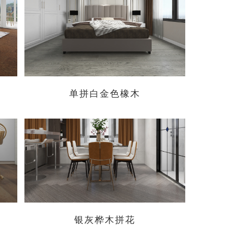
单拼白金色橡木
银灰桦木拼花