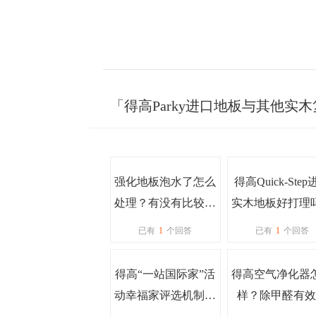
「得高Parky进口地板与其他
强化地板泡水了怎么
得高Quick-Ste
处理？有没有比较防
实木地板好打理
水的强化地板？
一些类似酒精、
已有
1
个回答
已有
1
个回答
特殊污渍如何处
得高“一站国际家”活
得高空气净化器
动幸福家评选机制是
样？除甲醛有效