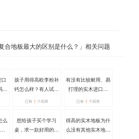
实木复合地板最大的区别是什么？」相关问题
p进口
孩子用得高欧李粉补
有没有比较耐用、易
吗？
钙怎么样？有人试过
打理的实木进口地
蜡等
吗？
板？
已有
1
个回答
已有
1
个回答
理？
怎么
想给孩子买个学习
得高的实木地板为什
果
桌，求一款好用的学
么没有其他实木地板