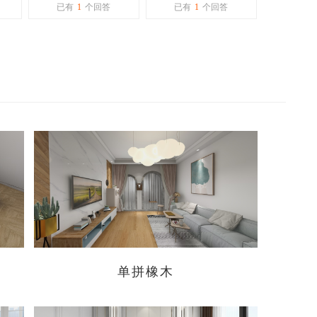
习桌！
那么亮，而且这种纹
已有
1
个回答
已有
1
个回答
理会藏灰么？
单拼橡木