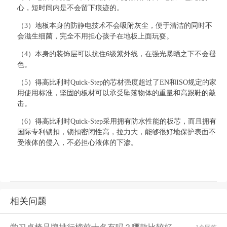
心，短时间内是不会留下痕迹的。
（3）
地板本身的防静电技术不会吸附灰尘，便于清洁的同时不
会滋生细菌，完全不用担心孩子在地板上面玩耍。
（4）
本身的装饰层可以抗住
6级紫外线，在强光暴晒之下不会
褪
色。
（5）
得高比利时
Quick-Step的芯材强度超过了EN和ISO规定的家
用使用标准，坚固的板材可以承受坠落物体的重量和高跟鞋的敲
击。
（6）
得高比利时
Quick-Step采用拥有防水性能的板芯，而且拥有
国际专利锁扣，锁扣密闭性高，拉力大，能够很好地保护表面
不
受
液体的侵入，不必担心液体的下渗。
相关问题