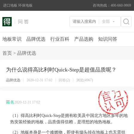
进口地板 环保地板
咨询热线：400-660-9869
问 答
全部
地板常识
品牌优选
行业百科
产品选购
知识问答
首页
>
品牌优选
为什么说得高比利时Quick-Step是超值品质呢？
品牌优选
2020-12-31 17:02
回答(2)
浏览(4967)
匿名
2020-12-31 17:02
（1）
得高比利时
Quick-Step是拥有欧美及中国北方地区多年的地
热安装经验的地板，品质值得信赖，是理想的地热地板。
（2）
地板本
身
是一个难燃物，即使有烟头掉在地板上也无需担