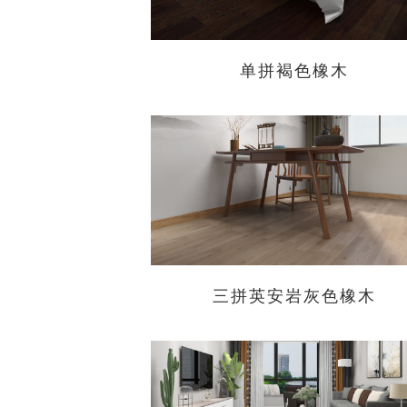
单拼褐色橡木
三拼英安岩灰色橡木