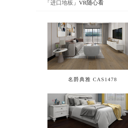
「
进口地板
」VR随心看
名爵典雅 CAS1478