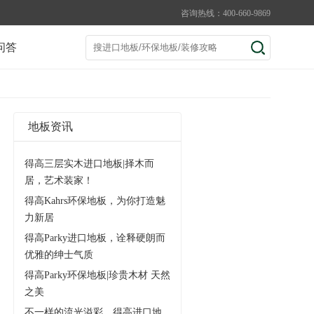
咨询热线：400-660-9869
问答
地板资讯
得高三层实木进口地板|择木而
居，艺术装家！
得高Kahrs环保地板，为你打造魅
力新居
得高Parky进口地板，诠释硬朗而
优雅的绅士气质
得高Parky环保地板|珍贵木材 天然
之美
不一样的流光溢彩，得高进口地