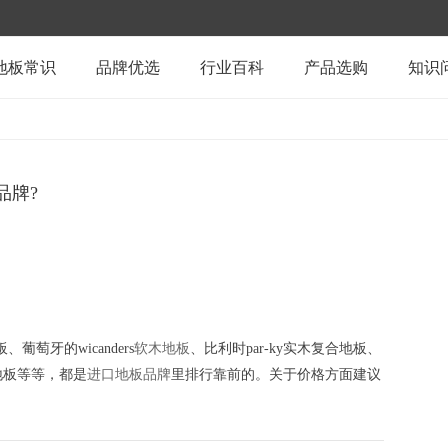
地板常识
品牌优选
行业百科
产品选购
知识
品牌?
葡萄牙的wicanders
软木地板
、比利时par-ky实木复合地板、
实木地板等等，都是
进口地板品牌
里排行靠前的。关于价格方面建议