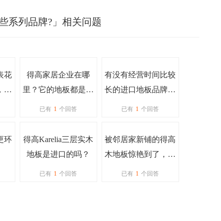
些系列品牌?」相关问题
表花
得高家居企业在哪
有没有经营时间比较
，会
里？它的地板都是进
长的进口地板品牌？
一看
口的吗？
口碑比较好的
已有
1
个回答
已有
1
个回答
更环
得高Karelia三层实木
被邻居家新铺的得高
地板是进口的吗？
木地板惊艳到了，谁
知道，来给详细介绍
已有
1
个回答
已有
1
个回答
下选哪个系列合适？