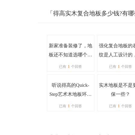
「得高实木复合地板多少钱?有哪
新家准备装修了，地
强化复合地板的
板还不知道选哪个牌
纹是人工设计的
子，大家给点意见
不会重复率很高
已有
1
个回答
已有
1
个回答
吧？
就是假的？
听说得高的Quick-
实木地板是不是
Step艺术木地板环保
保一些？
方面做的不错，有没
已有
1
个回答
已有
1
个回答
有装过的朋友分享一
下经验呀？