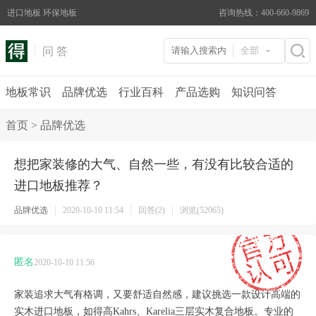
进口地板 环保地板
咨询热线：400-660-9869
问 答
全部
地板常识
品牌优选
行业百科
产品选购
知识问答
首页
>
品牌优选
想把家装修的大气、自然一些，有没有比较合适的
进口地板推荐？
品牌优选
2020-10-10 11:54
回答(2)
浏览(52065)
匿名
2020-10-10 11:56
家装追求大气有格调，又要舒适自然感，建议挑选一款设计高端的
实木进口地板，如得高
Kahrs
、
Karelia
三层实木复合地板。专业的