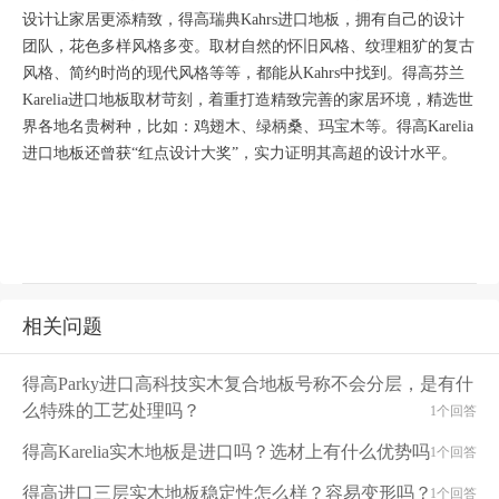
设计让家居更添精致，得高瑞典
Kahrs
进口地板，拥有自己的设计
团队，花色多样风格多变。取材自然的怀旧风格、纹理粗犷的复古
风格、简约时尚的现代风格等等，都能从
Kahrs
中找到。得高芬兰
Karelia
进口地板取材苛刻，着重打造精致完善的家居环境，精选世
界各地名贵树种，比如：鸡翅木、绿柄桑、玛宝木等。得高
Karelia
进口地板还曾获“红点设计大奖”，实力证明其高超的设计水平。
相关问题
得高Parky进口高科技实木复合地板号称不会分层，是有什
么特殊的工艺处理吗？
1个回答
得高Karelia实木地板是进口吗？选材上有什么优势吗
1个回答
得高进口三层实木地板稳定性怎么样？容易变形吗？
1个回答