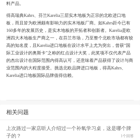
料产品。
得高瑞典
Kahrs
、芬兰
Karelia
三层实木地板为正宗的北欧进口地
板，而且皆为欧洲颇有影响力的实木地板厂商。如
Kahrs
距今已有
160
多年的发展历史，是实木地板的开拓者和创新者。
Karelia
是欧
洲四大木地板生产商之一，在芬兰市场，乃至整个北欧市场都有较
高的知名度，且
Karelia
进口地板在设计水平上尤为突出，曾获“国
际工业设计的奥斯卡”之称的红点设计大奖，此奖项不仅代表产品
的杰出设计在国际范围内得高认可，还意味着产品获得了设计与商
业范围内的大程度接受。挑选北欧品牌进口地板，得高
Kahrs
、
Karelia
进口地板国际品牌值得信赖。
相关问题
上次路过一家店听人介绍过一个补氧学习桌，这是哪个牌
子的？
1个回答