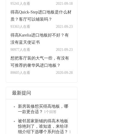
95241人在看
2021-09-18
得高Quick-Step进口地板是什么材
质？客厅可以铺装吗？
93363人在看
2021-09-23
得高Karelia进口地板好不好？有
没有蓝天使证书
90977人在看
2021-09-23
想把客厅装的大气一些，有没有
可推荐的奢华风进口地板？
89605人在看
2020-09-28
最新提问
新房装修想买得高地板，哪
一款更合适？
1个回答
被邻居家新铺的得高木地板
惊艳到了，谁知道，来给详
细介绍下选哪个系列合适？
1