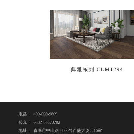
典雅系列 CLM1294
电话： 400-660-9869
传真： 0532-86670702
地址： 青岛市中山路44-60号百盛大厦2216室