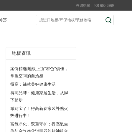
咨询热线：400-660-9869
问答
地板资讯
案例精选|地板上顶“材色”俱佳，
拿捏空间的自洽感
得高：铺就美好健康生活
得高品牌：健康家居生活，从脚
下起步
减到宝了！得高新春家装补贴火
热进行中！
富氧净化，双重守护：得高氧生
仪与空气净化消毒器的封神组合