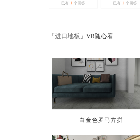
地板，哪些品牌在环
地严格？
已有
1
个回答
已有
1
个回答
保方面做得更好些？
「
进口地板
」VR随心看
白金色罗马方拼