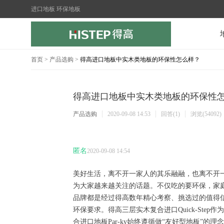
进口地板 环保地板
首页
>
产品选购
>
得高进口地板中实木类地板的环保性怎么样？
得高进口地板中实木类地板的环保性
产品选购
2020-09-08 14:53
回答(1)
浏览(54092)
匿名
2020-09-08 14:54
美好生活，离不开一家人的其乐融融，也离不开
为大家越来越关注的话题。不仅吃的要环保，家
品牌都是经过得高数年精心考察、挑选过的值得
环保要求。得高三层实木复合进口
Quick-Step
作为
合进口地板
Par-ky
始终遵循做“友好型地板”的理