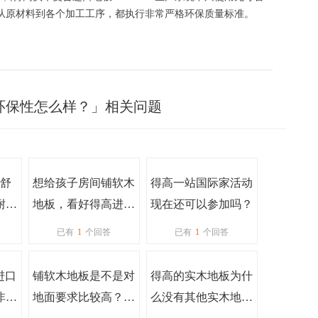
从原材料到各个加工工序，都执行非常严格环保质量标准。
环保性怎么样？」相关问题
舒
想给孩子房间铺软木
得高一站国际家活动
耐用
地板，看好得高进口
现在还可以参加吗？
坏
软木地板，但听说要
已有
1
个回答
已有
1
个回答
刷漆，会不会不环
保，而且会不会容易
a进口
铺软木地板是不是对
得高的实木地板为什
打滑？
非常
地面要求比较高？有
么没有其他实木地板