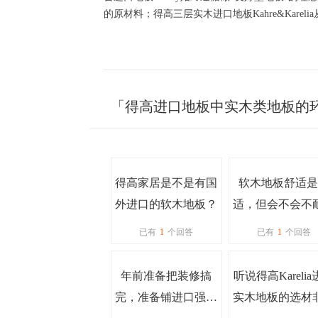
的原材料；得高三层实木进口地板
Kahre&Karelia
「得高进口地板中实木类地板的
得高家居是不是有国
软木地板舒适是
外进口的软木地板？
适，但会不会不
啊？感觉很容易
已有
1
个回答
已有
1
个回答
年前准备把装修搞
听说得高Kareli
完，准备铺进口强化
实木地板的选材