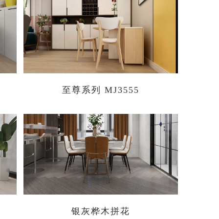
至尊系列 MJ3555
银灰桦木拼花