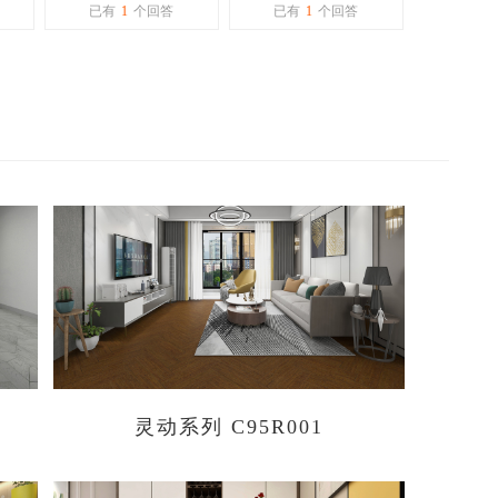
什么特殊要求吗？需
那么亮，而且这种纹
已有
1
个回答
已有
1
个回答
不需要找专业的人做
理会藏灰么？
地面
灵动系列 C95R001