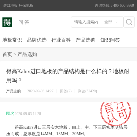
进口地板 环保地板
咨询热线：400-660-9869
问 答
全部
地板常识
品牌优选
行业百科
产品选购
知识问答
首页
>
产品选购
得高Kahrs进口地板的产品结构是什么样的？地板耐
用吗？
产品选购
2020-09-03 14:27
回答(2)
浏览(52429)
匿名
2020-09-03 14:28
得高
Kahrs
进口三层实木地板，由上、中、下三层实木交错层
压而成，总厚度是
14MM
、
15MM
、
20MM
。