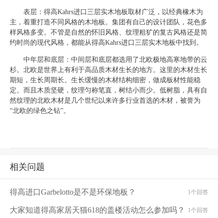
表层：得高
Kahrs
进口三层实木地板取材广泛，以经典橡木为
主，着重打造不同风格的木地板。集团有自己的设计团队，花色多
样风格多变。不管是自然的怀旧风格、纹理粗犷的复古风格还是简
约时尚的现代风格，都能从得高
Kahrs
进口三层实木地板中找到。
中年层和底层：中间层和底层都选用了北欧极地高寒地带的云
杉。北欧是世界上有利于高品质木材生长的地方。这里的木材生长
期短，生长周期长。生长缓慢的木材结构细密，做成板材性能稳
定。而且木质坚硬，纹理匀称笔直，树结小而少。低树脂，具有自
然纹理的北欧木材是几个世纪以来许多行业首选的木材，被誉为
“北欧的绿色之钻”。
相关问题
得高进口Garbelotto是不是环保地板？
1个回答
大家知道得高家居天猫618的盖楼活动怎么参加吗？
1个回答