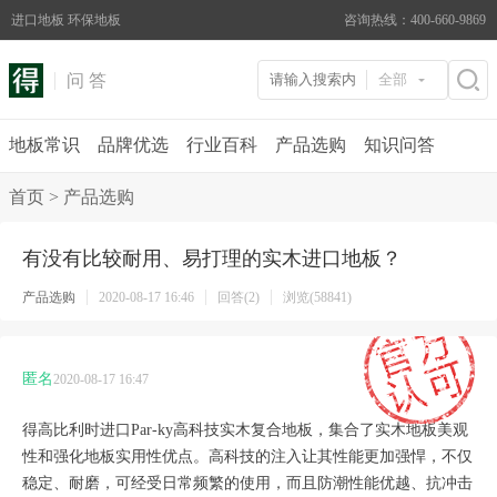
进口地板 环保地板
咨询热线：400-660-9869
问 答
全部
地板常识
品牌优选
行业百科
产品选购
知识问答
首页
>
产品选购
有没有比较耐用、易打理的实木进口地板？
产品选购
2020-08-17 16:46
回答(2)
浏览(58841)
匿名
2020-08-17 16:47
得高比利时进口
Par-ky
高科技实木复合地板，集合了实木地板美观
性和强化地板实用性优点。高科技的注入让其性能更加强悍，不仅
稳定、耐磨，可经受日常频繁的使用，而且防潮性能优越、抗冲击