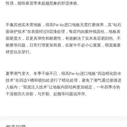
性强，能给家居带来超越想象的舒适体验。
不像其他实木类地板，得高
Par-ky
进口地板无需打磨保养，其“钻石
面保护技术”在表面经过
8
层漆处理，每层均由紫外线固化，地板表
面硬度大，且更具弹性和耐磨性，有效解决了实木表层易刮伤、不
耐磨等问题，日常打理更加简易，在家中不必小心翼翼，萌宠顽童
肆意玩乐穿行。
夏季潮气变大、冬季干燥不已，得高
Par-ky
进口地板“四边蜡化防水
技术”在四边
V
槽和锁扣处进行了蜡化处理，避免了潮气通过接缝进
入板内；“双面注入技术”让地板内部结构更加稳定，一年四季冷热
干湿都历久弥新，与开裂、起翘等问题说拜拜。