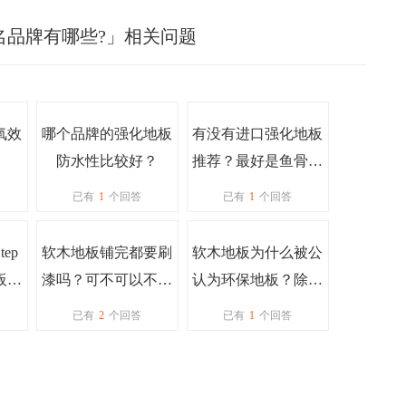
名品牌有哪些?」相关问题
氧效
哪个品牌的强化地板
有没有进口强化地板
防水性比较好？
推荐？最好是鱼骨拼
造型的
已有
1
个回答
已有
1
个回答
tep
软木地板铺完都要刷
软木地板为什么被公
板大
漆吗？可不可以不刷
认为环保地板？除了
？
漆？刷漆对地板有什
环保还有什么优点
已有
2
个回答
已有
1
个回答
么好处吗？漆环保
吗？
吗？