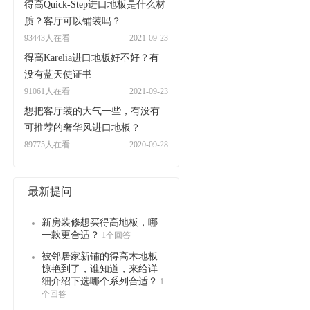
得高Quick-Step进口地板是什么材
质？客厅可以铺装吗？
93443人在看
2021-09-23
得高Karelia进口地板好不好？有
没有蓝天使证书
91061人在看
2021-09-23
想把客厅装的大气一些，有没有
可推荐的奢华风进口地板？
89775人在看
2020-09-28
最新提问
新房装修想买得高地板，哪
一款更合适？
1个回答
被邻居家新铺的得高木地板
惊艳到了，谁知道，来给详
细介绍下选哪个系列合适？
1
个回答