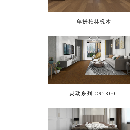
单拼柏林橡木
灵动系列 C95R001