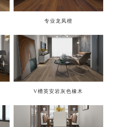
专业龙凤檀
V槽英安岩灰色橡木