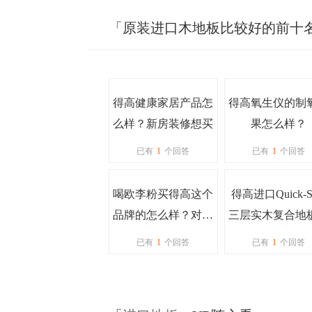
「原装进口木地板比较好的前十
得高健康家居产品怎
得高氧生仪的制
么样？新房装修想买
果怎么样？
已有
1
个回答
已有
1
个回答
喝欧李粉买得高这个
得高进口Quick-S
品牌的怎么样？对健
三层实木复合地
康有好处吗？好吸收
家推荐购买吗
已有
1
个回答
已有
1
个回答
吗？