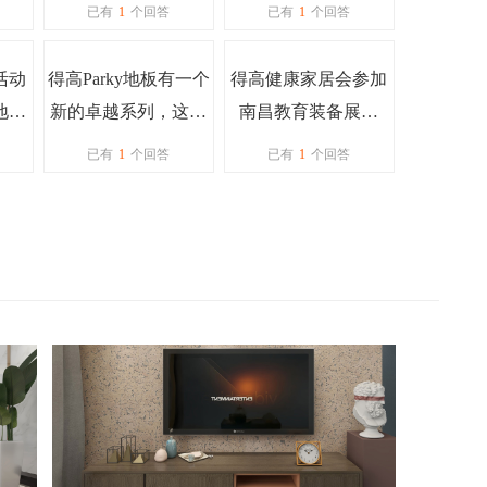
家有
已有
1
个回答
已有
1
个回答
活动
得高Parky地板有一个
得高健康家居会参加
地板
新的卓越系列，这个
南昌教育装备展会
系列的规格是多少，
吗？
已有
1
个回答
已有
1
个回答
有什么突出的特点
吗？