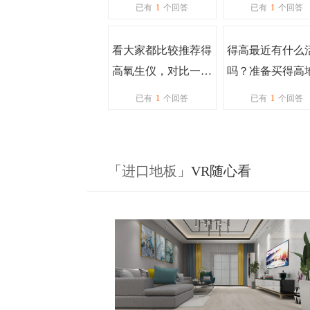
么进口品牌软木地
久也没头绪，大
已有
1
个回答
已有
1
个回答
板？
什么推荐吗？
看大家都比较推荐得
得高最近有什么
高氧生仪，对比一圈
吗？准备买得高
下来，感觉自己也没
呢。
已有
1
个回答
已有
1
个回答
太整明白，有人能给
介绍一下吗？
「
进口地板
」VR随心看