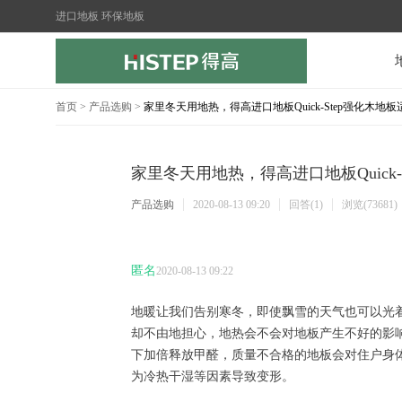
进口地板 环保地板
首页
>
产品选购
>
家里冬天用地热，得高进口地板Quick-Step强化木地
家里冬天用地热，得高进口地板Quick
产品选购
2020-08-13 09:20
回答(1)
浏览(73681)
匿名
2020-08-13 09:22
地暖让我们告别寒冬，即使飘雪的天气也可以光
却不由地担心，地热会不会对地板产生不好的影
下加倍释放甲醛，质量不合格的地板会对住户身
为冷热干湿等因素导致变形。