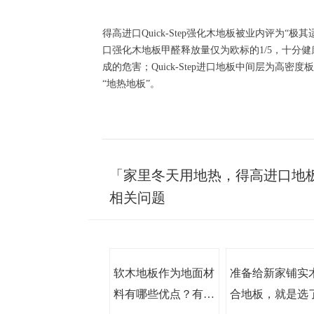
得高进口
Quick-Step
强化木地板被业内评为“极其
口强化木地板甲醛释放量仅为欧标的
1/5
，十分健
成的危害；
Quick-Step
进口地板中间层为高密度板
“地热地板”。
「家里冬天用地热，得高进口地板Qu
相关问题
软木地板作为地面材
准备给新家铺实
料有哪些优点？有什
合地板，就是选