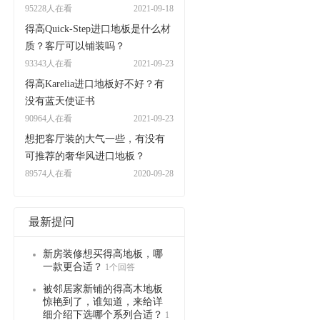
95228人在看
2021-09-18
得高Quick-Step进口地板是什么材
质？客厅可以铺装吗？
93343人在看
2021-09-23
得高Karelia进口地板好不好？有
没有蓝天使证书
90964人在看
2021-09-23
想把客厅装的大气一些，有没有
可推荐的奢华风进口地板？
89574人在看
2020-09-28
最新提问
新房装修想买得高地板，哪
一款更合适？
1个回答
被邻居家新铺的得高木地板
惊艳到了，谁知道，来给详
细介绍下选哪个系列合适？
1