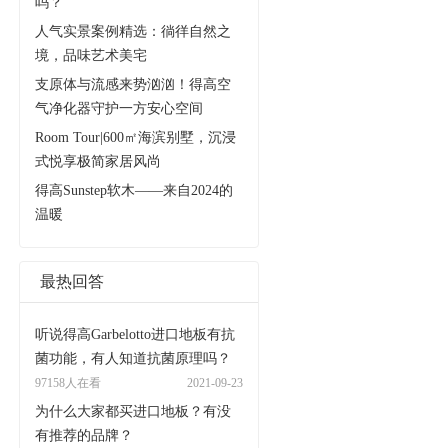
吗？
人气实景案例精选：徜徉自然之
境，品味艺术美宅
支原体与流感来势汹汹！得高空
气净化器守护一方安心空间
Room Tour|600㎡海滨别墅，沉浸
式悦享极简家居风尚
得高Sunstep软木——来自2024的
温暖
最热回答
听说得高Garbelotto进口地板有抗
菌功能，有人知道抗菌原理吗？
97158人在看
2021-09-23
为什么大家都买进口地板？有没
有推荐的品牌？