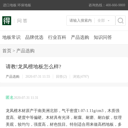
进口地板 环保地板
咨询热线：400-660-9869
问 答
全部
地板常识
品牌优选
行业百科
产品选购
知识问答
首页
>
产品选购
请教!龙凤檀地板怎么样?
产品选购
2020-07-31 11:55
回答(2)
浏览(4797)
匿名
2020-07-31 11:31
龙凤檀木材原产于南美洲北部，气干密度1.07-1.11g/cm3，木质强
度高、硬度中等偏硬。木材具有光泽，耐腐、耐磨、耐白蚁，纹理
美观，较均匀，强度高，材色悦目。特别适合用来做高档地板，多