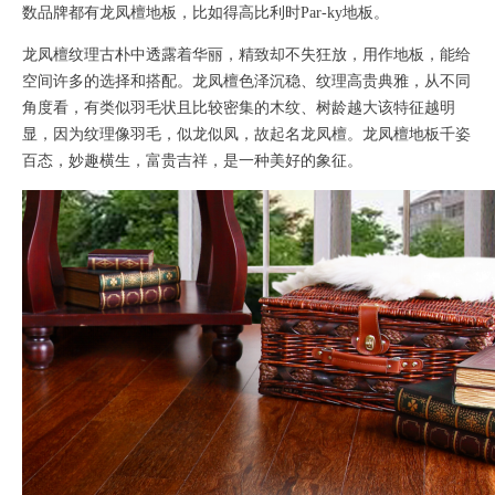
数品牌都有龙凤檀地板，比如得高比利时Par-ky地板。
龙凤檀纹理古朴中透露着华丽，精致却不失狂放，用作地板，能给
空间许多的选择和搭配。龙凤檀色泽沉稳、纹理高贵典雅，从不同
角度看，有类似羽毛状且比较密集的木纹、树龄越大该特征越明
显，因为纹理像羽毛，似龙似凤，故起名龙凤檀。龙凤檀地板千姿
百态，妙趣横生，富贵吉祥，是一种美好的象征。