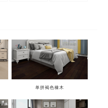
性吗？
单拼褐色橡木