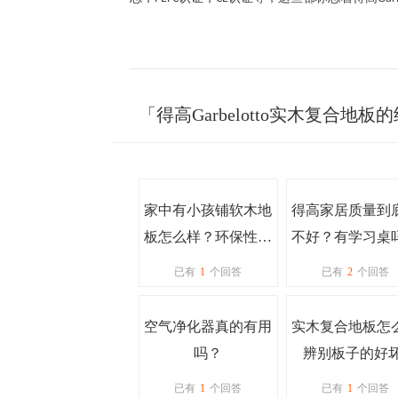
「得高Garbelotto实木复合
家中有小孩铺软木地
得高家居质量到
板怎么样？环保性怎
不好？有学习桌
么样？
已有
1
个回答
已有
2
个回答
空气净化器真的有用
实木复合地板怎
吗？
辨别板子的好坏
已有
1
个回答
已有
1
个回答