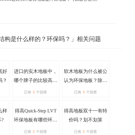
地板的结构是什么样的？环保吗？」相关问题
底好
进口的实木地板中，
软木地板为什么被公
吗？
哪个牌子的比较高端
认为环保地板？除了
呢？
环保还有什么优点
已有
1
个回答
已有
1
个回答
吗？
么样
得高Quick-Step LVT
得高地板双十一有特
?
环保地板有哪些环保
价吗？划不划算
证书，真的具有环保
已有
1
个回答
已有
1
个回答