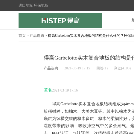
进口地板 环保地板
首页
>
产品选购
>
得高Garbelotto实木复合地板的结构是什么样的？环保
得高Garbelotto实木复合地板的结
产品选购
2021-03-19 17:15
回答(1)
浏览(4193)
匿名
2021-03-19 17:16
得高
Garbelotto
实木复合地板结构组成为
4mm
珍稀树种，如柚木、大美木豆等。其中以橡木为
底层为纵横交错的桦木多层，桦木的柔韧性好，
湿度带来的影响，吸收掉空气中的多余潮气。
志，
认证，
认证等，这些都标志着得高
PEFC
CE
Gar