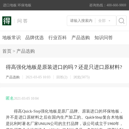
进口地板 环保地板
咨询热线：400-660-9869
问 答
全部
地板常识
品牌优选
行业百科
产品选购
知识问答
首页
>
产品选购
得高强化地板是原装进口的吗？还是只进口原材料?
产品选购
2021-03-05 10:03
回答(2)
浏览(5075)
匿名
2021-03-05 10:04
得高
Quick-Step
强化地板是原厂品牌、原装进口的环保地板，
并不是进口原材料之后在国内生产加工的。
复合木地板
Quick-Step
是比利时著名厂家
公司的主打品牌，该公司成立于
年，
UNILIN
1960