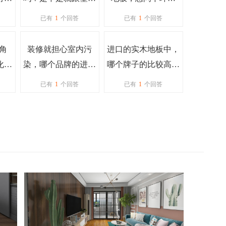
地板一样的
吗？
已有
1
个回答
已有
1
个回答
角
装修就担心室内污
进口的实木地板中，
化地
染，哪个品牌的进口
哪个牌子的比较高端
除了
地板环保等级更高
呢？
已有
1
个回答
已有
1
个回答
？
点？