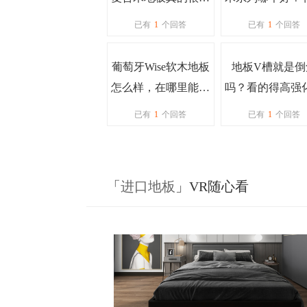
保吗？
有进口的
已有
1
个回答
已有
1
个回答
葡萄牙Wise软木地板
地板V槽就是倒
怎么样，在哪里能买
吗？看的得高强
到？
板，不同的V槽
已有
1
个回答
已有
1
个回答
形状作用一样吗
「
进口地板
」VR随心看