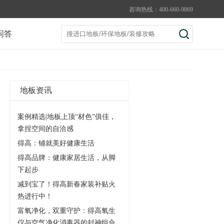
咨询热线：400-660-9869
问答
地板资讯
案例精选|地板上顶“材色”俱佳，
拿捏空间的自洽感
得高：铺就美好健康生活
得高品牌：健康家居生活，从脚
下起步
减到宝了！得高新春家装补贴火
热进行中！
富氧净化，双重守护：得高氧生
仪与空气净化消毒器的封神组合