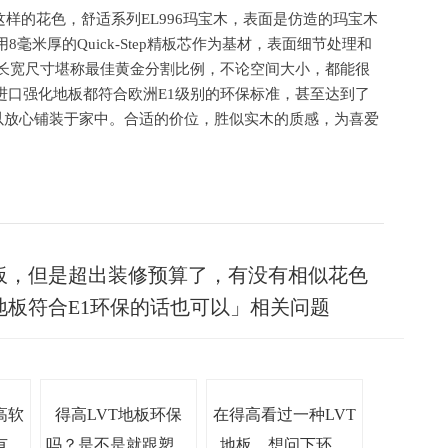
板就有这样的花色，舒适系列EL996玛宝木，表面是仿造的玛宝木
毫米厚的Quick-Step精板芯作为基材，表面细节处理和
的长宽尺寸堪称最佳黄金分割比例，不论空间大小，都能很
tep进口强化地板都符合欧洲E1级别的环保标准，甚至达到了
以放心铺装于家中。合适的价位，胜似实木的质感，为喜爱
板，但是超出装修预算了，有没有相似花色
板符合E1环保的话也可以」相关问题
高软
得高LVT地板环保
在得高看过一种LVT
有没
吗？是不是就跟塑胶
地板，想问下环保