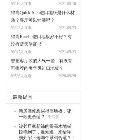
95210人在看
2021-09-18
得高Quick-Step进口地板是什么材
质？客厅可以铺装吗？
93323人在看
2021-09-23
得高Karelia进口地板好不好？有
没有蓝天使证书
90947人在看
2021-09-23
想把客厅装的大气一些，有没有
可推荐的奢华风进口地板？
89536人在看
2020-09-28
最新提问
新房装修想买得高地板，哪
一款更合适？
1个回答
被邻居家新铺的得高木地板
惊艳到了，谁知道，来给详
细介绍下选哪个系列合适？
1