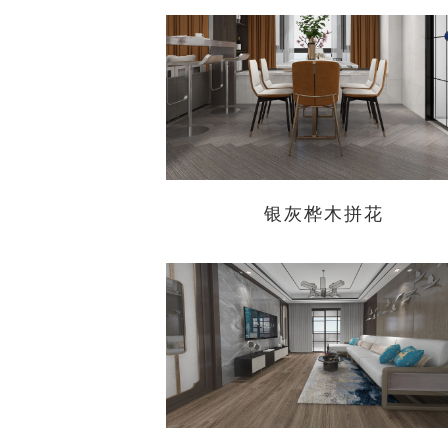
银灰桦木拼花