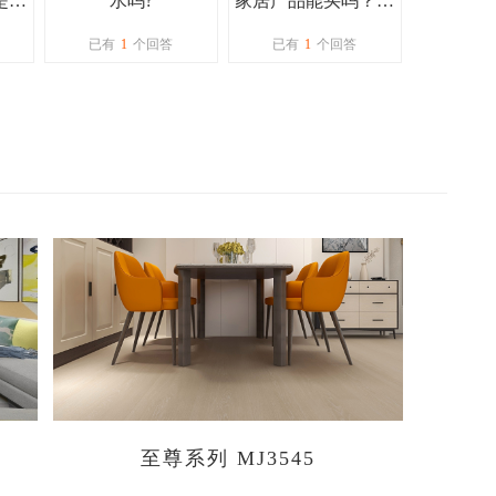
是立
水吗?
家居产品能买吗？品
容易
质服务怎么样
已有
1
个回答
已有
1
个回答
么
至尊系列 MJ3545