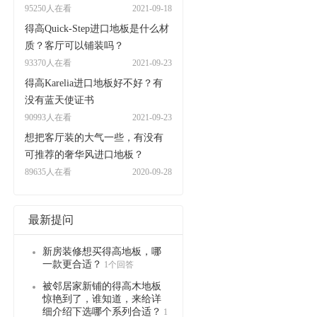
95250人在看
2021-09-18
得高Quick-Step进口地板是什么材
质？客厅可以铺装吗？
93370人在看
2021-09-23
得高Karelia进口地板好不好？有
没有蓝天使证书
90993人在看
2021-09-23
想把客厅装的大气一些，有没有
可推荐的奢华风进口地板？
89635人在看
2020-09-28
最新提问
新房装修想买得高地板，哪
一款更合适？
1个回答
被邻居家新铺的得高木地板
惊艳到了，谁知道，来给详
细介绍下选哪个系列合适？
1