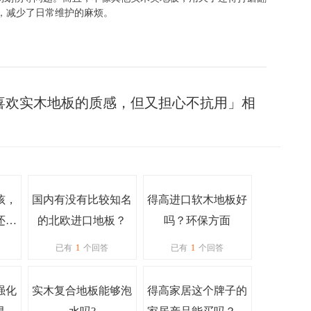
，减少了日常维护的麻烦。
喜欢实木地板的质感，但又担心不抗用」相
孩，
国内有没有比较知名
得高进口软木地板好
还舒
的北欧进口地板？
吗？环保方面
？
已有
1
个回答
已有
1
个回答
强化
实木复合地板能够泡
得高家居这个牌子的