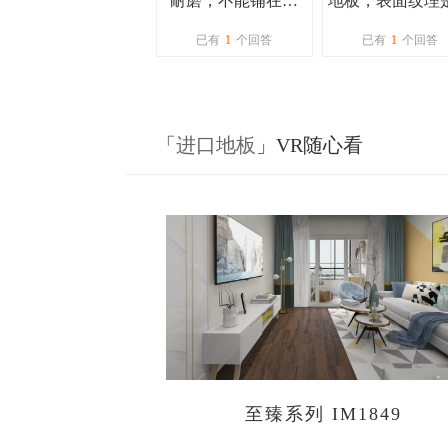
耐磨，不能铺在客
地板，表面纹理
厅？
体精雕的，担心
已有
1
个回答
已有
1
个回答
藏灰不好清理怎
办？
「
进口地板
」VR随心看
至臻系列 IM1849