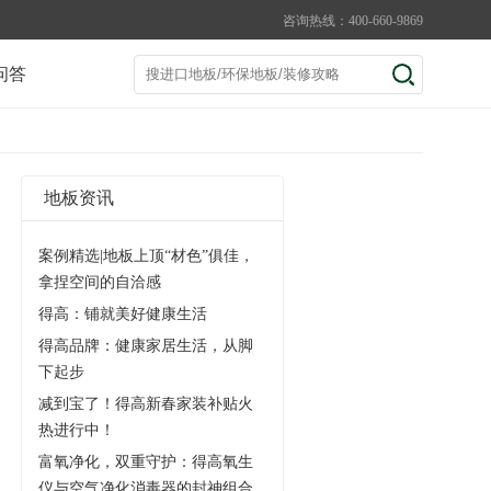
咨询热线：400-660-9869
问答
地板资讯
案例精选|地板上顶“材色”俱佳，
拿捏空间的自洽感
得高：铺就美好健康生活
得高品牌：健康家居生活，从脚
下起步
减到宝了！得高新春家装补贴火
热进行中！
富氧净化，双重守护：得高氧生
仪与空气净化消毒器的封神组合