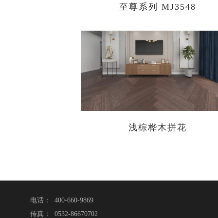
至尊系列 MJ3548
浅棕桦木拼花
电话： 400-660-9869
传真： 0532-86670702