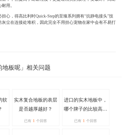
心耐用。
必担心，得高比利时
Quick-Step
的至臻系列拥有“抗静电接头”技
防灰尘在连接处堆积，因此完全不用担心宠物在家中会有不易打
的地板呢」相关问题
的软
实木复合地板的表层
进口的实木地板中，
？
是否越厚越好？
哪个牌子的比较高端
呢？
已有
1
个回答
已有
1
个回答