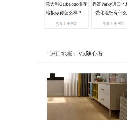
意大利Garbelotto拼花
得高Parky进口
地板做得怎么样？还
强化地板有什么
能镶玻璃是吗？
别，中间不都是
已有
1
个回答
已有
1
个回答
度板吗？
「
进口地板
」VR随心看