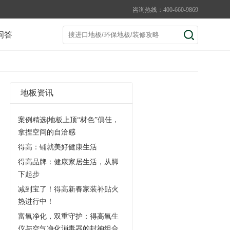
咨询热线：400-660-9869
问答
地板资讯
案例精选|地板上顶“材色”俱佳，
拿捏空间的自洽感
得高：铺就美好健康生活
得高品牌：健康家居生活，从脚
下起步
减到宝了！得高新春家装补贴火
热进行中！
富氧净化，双重守护：得高氧生
仪与空气净化消毒器的封神组合