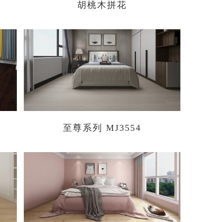
胡桃木拼花
至尊系列 MJ3554