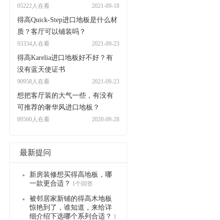
95222人在看
2021-09-18
得高Quick-Step进口地板是什么材
质？客厅可以铺装吗？
93334人在看
2021-09-23
得高Karelia进口地板好不好？有
没有蓝天使证书
90958人在看
2021-09-23
想把客厅装的大气一些，有没有
可推荐的奢华风进口地板？
89560人在看
2020-09-28
最新提问
新房装修想买得高地板，哪
一款更合适？
1个回答
被邻居家新铺的得高木地板
惊艳到了，谁知道，来给详
细介绍下选哪个系列合适？
1