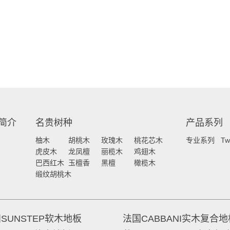
简介
名贵树种
产品系列
柚木
胡桃木
玫瑰木
桃花芯木
专业系列
Tw
虎皮木
龙凤檀
丽榄木
鸡翅木
巴西红木
玉檀香
黑檀
橄榄木
缎纹胡桃木
SUNSTEP软木地板
法国CABBANI实木复合地