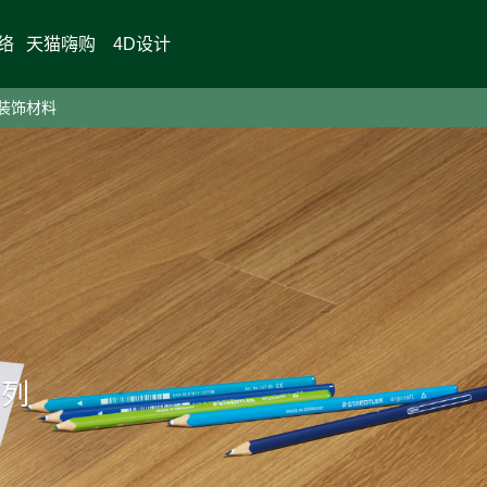
络
天猫嗨购
4D设计
装饰材料
系列