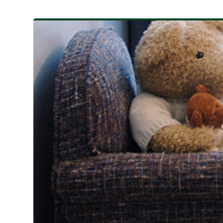
专业曼哈顿橡木
专业拉绒古