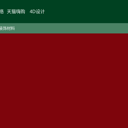
络
天猫嗨购
4D设计
装饰材料