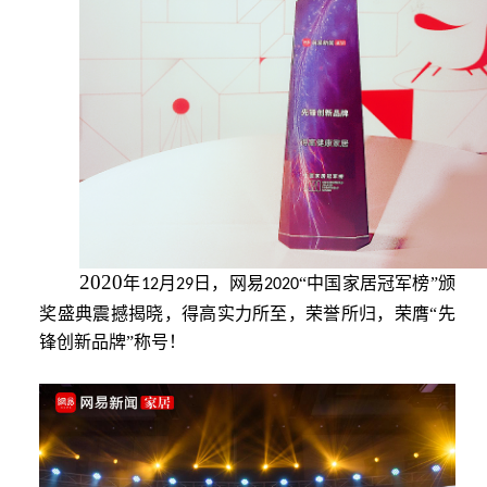
2020
年
月
日，网易
“中国家居冠军榜”颁
12
29
2020
奖盛典震撼揭晓，得高实力所至，荣誉所归，荣膺“先
锋创新品牌”称号！