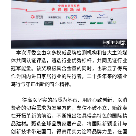
本次评委会由众多权威品牌检测机构和各大主流媒
体共同认证评选，遴选行业优秀标杆，共同见证行业
冠军能量。
该
奖项极具含金量的同时，也
彰显了
得高
作为国内进口家居行业的先行者，二十多年来的精业
笃行与守正出新的奋斗精神。
得高以坚实的品质为基石，
用匠心致创新
，
以
消
费者的
切实
需求为
发展方向
，坚信不破不立，始终走
在
开拓革新
的前沿
，不断推出独具得高特色的国际精
品建材
。
甄选全球品质家居产品，
将国际新颖设计与
创新技术带进国门，
得高用实力诠释品牌力量，在国