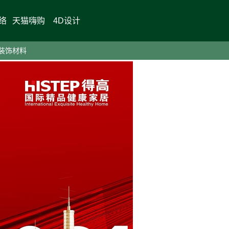
络
天猫嗨购
4D设计
>
>
企业动态
骏业日新，破浪前行
装饰材料