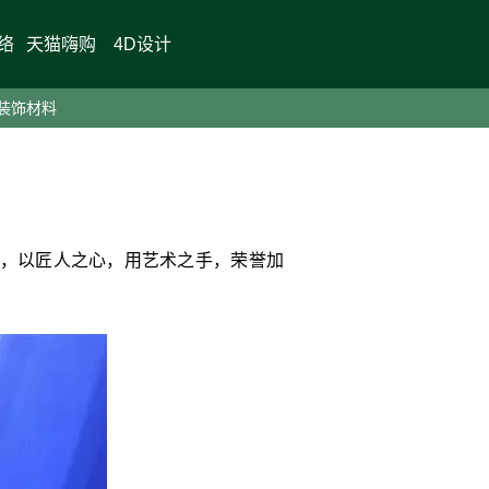
络
天猫嗨购
4D设计
>
>
企业动态
心永存，荣誉加冕2020中国家居品牌“匠心工艺奖”
装饰材料
，以匠人之心，用艺术之手，荣誉加