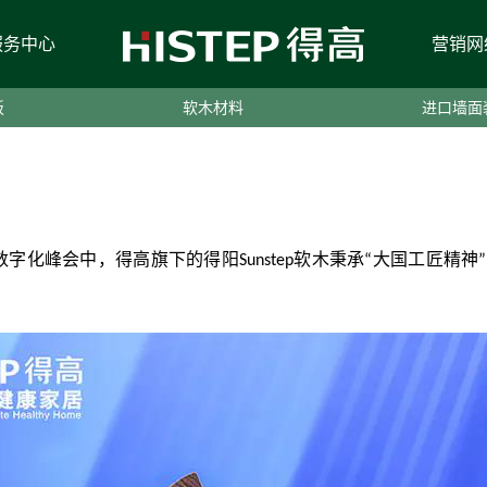
服务中心
营销网
得高初心不改，匠
板
软木材料
进口墙面
数字化峰会中，得高旗下的得阳
软木秉承
大国工匠精神
Sunstep
“
”