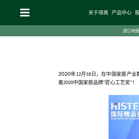
关于得高
产品中心
2020-12-24
分享：
进口地
2020
年
月
日，在中国家居产业
12
18
冕
中国家居品牌
匠心工艺奖
！
2020
“
”