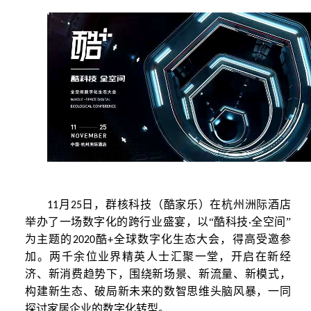
月
日，群核科技（酷家乐）在杭州洲际酒店
11
25
举办
了一场数字化的跨行业盛宴
，以
“
酷科技
全空间
”
·
为主题
的
酷
全球数字化生态大会，
得高受邀参
2020
+
加。
两千余位业界精英人士汇聚一堂，开启在新经
济、新消费趋势下，围绕新场景、新流量、新模式，
构建新生态、破局新未来的数智思维头脑风暴，一同
探讨家居企业的数字化转型。