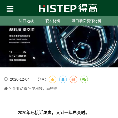
进口地板
软木材料
进口墙面装饰材料
2020-12-04
分享：
>
>
企业动态
酷科技，助得高
年已接近尾声，又到一年思变时。
2020