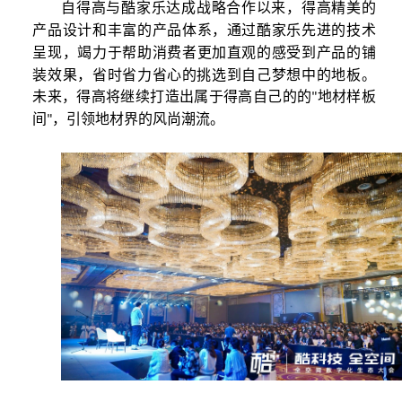
自得高与酷家乐达成战略合作以来，
得高精美的
产品
设计
和丰富的产品体系，通过酷家乐先进的技术
呈现
，竭力于帮助消费者更加直观的感受到产品的铺
装效果，省时省力省心的挑选到自己梦想中的地板。
未来，得高将继续
打造
出属于得高自己的
的
地材样板
"
间
，
引领地材界的风尚潮流。
"