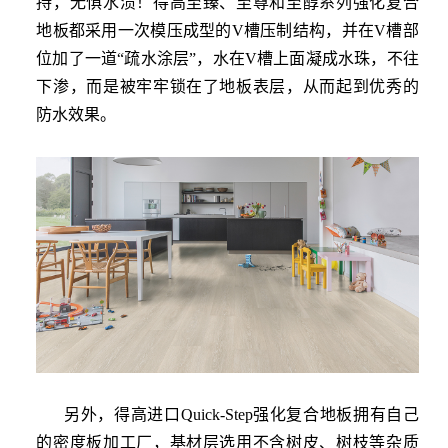
持，无惧水渍！得高至臻、至尊和至醇系列强化复合
地板都采用一次模压成型的V槽压制结构，并在V槽部
位加了一道“疏水涂层”，水在V槽上面凝成水珠，不往
下渗，而是被牢牢锁在了地板表层，从而起到优秀的
防水效果。
另外，得高进口
Quick-Step
强化复合地板拥有自己
的密度板加工厂，基材层选用不含树皮、树枝等杂质