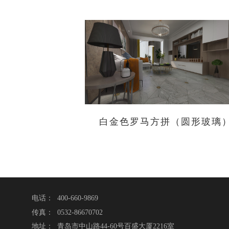
白金色罗马方拼（圆形玻璃
电话： 400-660-9869
传真： 0532-86670702
地址： 青岛市中山路44-60号百盛大厦2216室