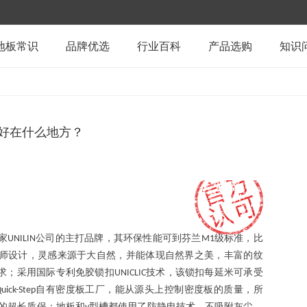
地板常识
品牌优选
行业百科
产品选购
知识
产的好在什么地方？
家
公司的主打品牌，其环保性能可到芬兰
级标准，比
UNILIN
M1
师设计，灵感来源于大自然，并能体现自然界之美，丰富的纹
求；采用国际专利免胶锁扣
技术，该锁扣每延米可承受
UNICLIC
自有密度板工厂，能从源头上控制密度板的质量，所
uick-Step
的超长质保；地板和
型槽都使用了防静电技术，不吸附灰尘，