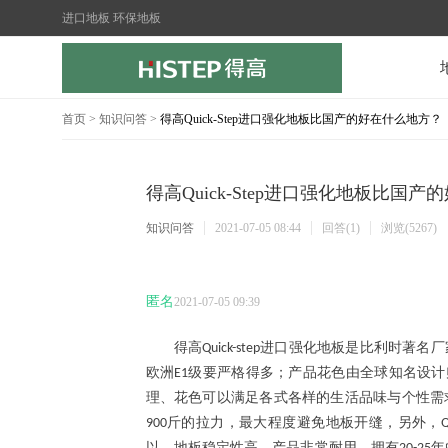
进口地板 环保地板
首页
>
知识问答
>
得高Quick-Step进口强化地板比国产的好在什么地方？
得高Quick-Step进口强化地板比国
知识问答
2021-07-05 08:44
回答(1)
浏览(5267)
匿名
2021-07-05 09:39
得高
进口强化地板是比利时著名厂
Quick-step
欧洲
级要严格得多；产品花色由全球知名设计
E1
理、花色可以满足各式各样的生活品味与个性需
斤的拉力，最大程度避免地板开缝，另外，
900
Q
以，地板稳定性高，产品非常耐用，拥有
年