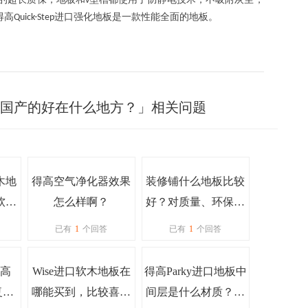
v
得高
进口强化地板是一款性能全面的地板。
Quick-Step
地板比国产的好在什么地方？」相关问题
木地
得高空气净化器效果
装修铺什么地板比较
软木
怎么样啊？
好？对质量、环保的
？
要求比较高的那种
已有
1
个回答
已有
1
个回答
高
Wise进口软木地板在
得高Parky进口地板中
化复合
哪能买到，比较喜欢
间层是什么材质？跟