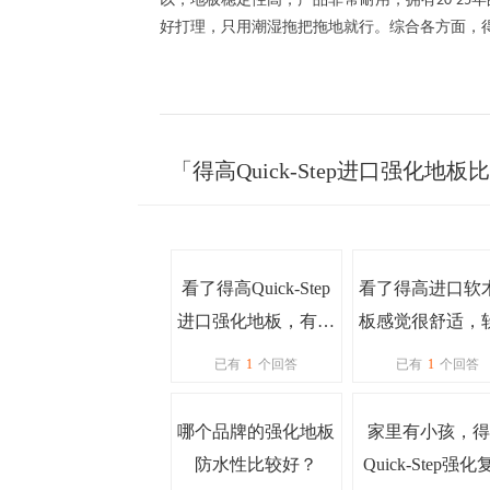
20-25
好打理，只用潮湿拖把拖地就行。综合各方面，
「得高Quick-Step进口强化
看了得高Quick-Step
看了得高进口软
进口强化地板，有很
板感觉很舒适，
多带V槽的，但都不
到底是什么呢
已有
1
个回答
已有
1
个回答
一样，有什么不同
吗？
哪个品牌的强化地板
家里有小孩，得
防水性比较好？
Quick-Step强