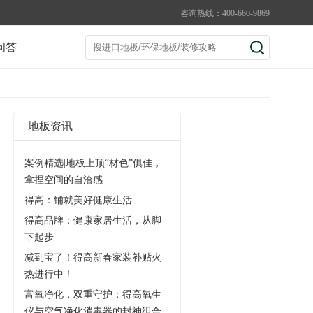
咨询热线：400-660-9869
问答
地板资讯
案例精选|地板上顶“材色”俱佳，
拿捏空间的自洽感
得高：铺就美好健康生活
得高品牌：健康家居生活，从脚
下起步
减到宝了！得高新春家装补贴火
热进行中！
富氧净化，双重守护：得高氧生
仪与空气净化消毒器的封神组合