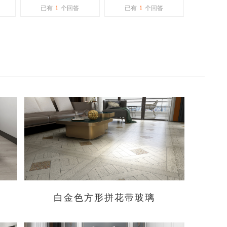
吗？
这个牌子。
强化地板一样的吗？
已有
1
个回答
已有
1
个回答
白金色方形拼花带玻璃