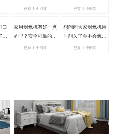
？
么样？
地的时候总是习惯性
已有
1
个回答
已有
1
个回答
用水
进口
家用制氧机有好一点
想问问大家制氧机用
好一
的吗？安全可靠的那
时间久了会不会氧中
种，麻烦推荐
毒呢
已有
1
个回答
已有
1
个回答