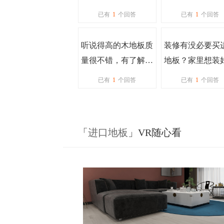
家装修铺木地板吗？
环保地板证书
已有
1
个回答
已有
1
个回答
听说得高的木地板质
装修有没必要买
量很不错，有了解的
地板？家里想装
朋友吗？价格贵不
些
已有
1
个回答
已有
1
个回答
贵？
「
进口地板
」VR随心看