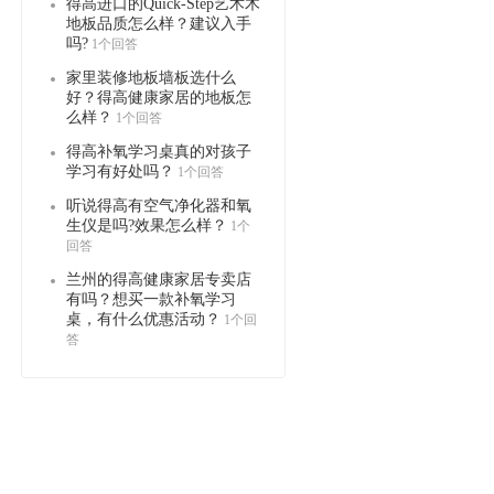
得高进口的Quick-Step艺术木
地板品质怎么样？建议入手
吗?
1个回答
家里装修地板墙板选什么
好？得高健康家居的地板怎
么样？
1个回答
得高补氧学习桌真的对孩子
学习有好处吗？
1个回答
听说得高有空气净化器和氧
生仪是吗?效果怎么样？
1个
回答
兰州的得高健康家居专卖店
有吗？想买一款补氧学习
桌，有什么优惠活动？
1个回
答