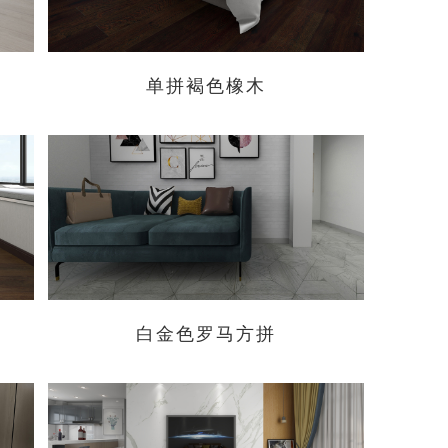
单拼褐色橡木
白金色罗马方拼