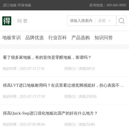
进口地板 环保地板
咨询热线：400-660-9869
问 答
全部
地板常识
品牌优选
行业百科
产品选购
知识问答
看了很多家地板，有的宣传是零醛地板，靠谱吗？
知识问答
2021-07-15 17:41
回答(1)
浏览(6013)
得高LVT进口地板耐用吗？在店里看过感觉脚感挺好，担心表面不耐用
知识问答
2021-07-15 17:18
回答(1)
浏览(23839)
得高Quick-Step进口强化地板比国产的好在什么地方？
知识问答
2021-07-05 08:44
回答(1)
浏览(5246)