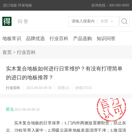
进口地板 环保地板
咨询热线：400-660-9869
问 答
全部
地板常识
品牌优选
行业百科
产品选购
知识问答
首页
>
行业百科
实木复合地板如何进行日常维护？有没有打理简单
的进口的地板推荐？
行业百科
2021-06-04 09:30
回答(2)
浏览(5553)
匿名
2021-06-04 09:30
实木复合地板的日常保养：
门内外两侧放置擦鞋垫，防止灰
1.
尘、沙粒等带入家中；
用吸尘器将地板表面清理干净；
微湿清
2.
3.