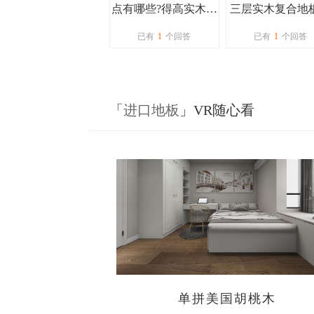
点有哪些?得高实木地
三层实木复合地
板有什么优点?
家推荐购买吗
已有
1
个回答
已有
1
个回答
「
进口地板
」VR随心看
单拼美国胡桃木