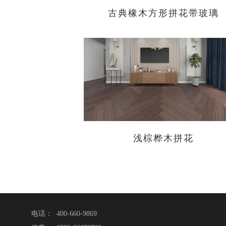
古典橡木方形拼花带玻璃
浅棕桦木拼花
电话： 400-660-9869