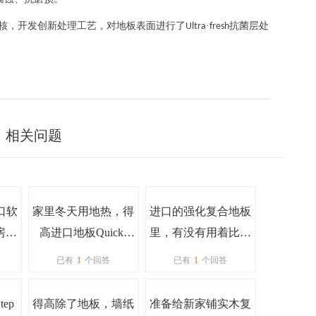
核，开发创新处理工艺，对地板表面进行了
·
抗菌层处
Ultra
fresh
」相关问题
进口软
家里冬天用地热，得
进口的强化复合地板
房和
高进口地板Quick-
里，有没有用着比较
Step强化木地板适用
不错的牌子？
已有
1
个回答
已有
1
个回答
于地热吗？
tep
得高除了地板，墙纸
准备给新家铺实木复