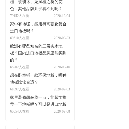
檀、玫瑰木、龙凤檀之类的花
色，其他品牌几乎看不到呢？
79152人在看
2020-12-04
家中有地暖，能用得高强化复合
进口地板吗？
69510人在看
2020-09-23
欧洲有哪些知名的三层实木地
板？国内进口地板品牌里能买到
的？
65202人在看
2020-09-16
想在卧室铺一款环保地板，哪种
地板比较合适？
61697人在看
2020-09-03
家里装修想奢华一点，能帮忙推
荐一下地板吗？可以是进口地板
60554人在看
2020-09-08