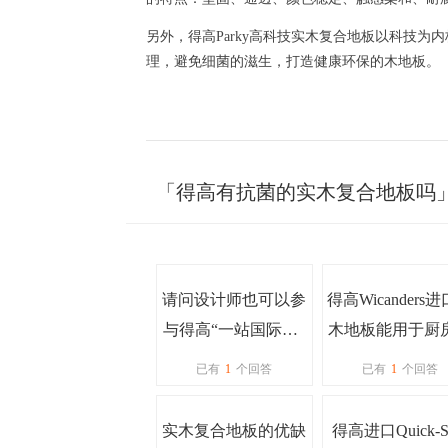
另外，得高
Parky
高科技实木复合地板以科技为内
理，避免细菌的滋生，打造健康环保的木地板。
「得高有抗菌的实木复合地板吗
请问设计师也可以参
得高Wicanders
与得高“一站国际家”
木地板能用于厨
活动吗？还挺感兴趣
卫生间吗？
已有
1
个回答
已有
1
个回答
的
实木复合地板的优缺
得高进口Quick-S