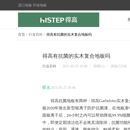
进口地板 环保地板
首页
>
行业百科
>
得高有抗菌的实木复合地板吗
得高有抗菌的实木复合地板吗
行业百科
2021-03-25 16:40
回答(1)
浏览(5210)
匿名
2021-03-25 16:40
得高抗菌地板有两种：得高
Garbelotto
实木复
板
年推出新型银离子防护抗菌漆，在地板漆
2020
面银离子后，
小时之内可以帮助降低
细
24
99.9%
中，即便定期清洁也不会将其清除掉，抗菌功能
的特点：坚固、通透、颜色稳定、触感柔和、耐