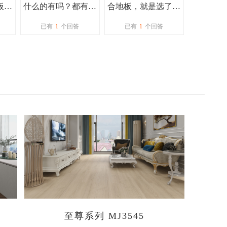
板大
什么的有吗？都有哪
合地板，就是选了好
？
些系列？
久也没头绪，大家有
已有
1
个回答
已有
1
个回答
什么推荐吗？
至尊系列 MJ3545