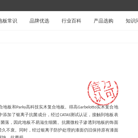
地板常识
品牌优选
行业百科
产品选购
知识
合地板和
高科技实木复合地板。得高
实木复合地
Parky
Garbelotto
中添加了银离子抗菌成分，经过
测试认证，接触到地板表
CATAS
菌菌落，因此地板不易滋生细菌。抗菌微粒子渗透到地板的饰面
经久不衰。同时，经过银离子防护处理的漆面仍旧保持原有漆面
腐蚀、抗磨损。