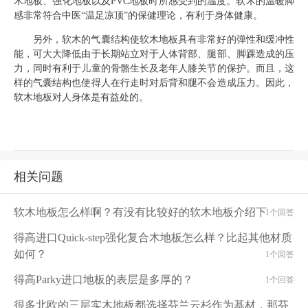
木地板、强化地板以及
PVC
地板时所感受到的温度。软木的温暖脚
感非常符合中医“温足凉顶”的保健理论，有利于身体健康。
另外，软木的气囊结构使软木地板具有非常好的弹性和缓冲性
能，可大大降低由于长期站立对于人体背部、腿部、脚踝造成的压
力，同时有利于儿童的骨骼生长及老年人膝关节的保护。而且，这
样的气囊结构也使得人在行走时对后背和腿不会造成压力。因此，
软木地板对人身体是有益处的。
相关问题
软木地板怎么样啊？有没有比较好的软木地板介绍下
1个回答
得高进口Quick-step强化复合木地板怎么样？比起其他材质
如何？
1个回答
得高Parky进口地板的表层是多厚的？
1个回答
很多北欧的三层实木地板都选择芬兰云杉作为基材，那芬