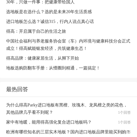
30年，只做一件事：把健康带给国人
选地板是在选什么？选的是未来20年生活质感
进口地板怎么选？诚信315，行内人说点真心话
得高：开启属于自己的生活之旅
中国社会福利与养老服务协会室（车）内环境与健康科技分会正式
成立！得高赋能银发经济，共筑健康生态！
得高品牌：健康家居生活，从脚下开始
地板选购防翻车手册：从懵圈到精通，一篇搞定！
最热回答
为什么得高Parky进口地板有黑檀、玫瑰木、龙凤檀之类的花色，
其他品牌几乎看不到呢？
1个回答
家中有地暖，能用得高强化复合进口地板吗？
1个回答
欧洲有哪些知名的三层实木地板？国内进口地板品牌里能买到的？
1个回答