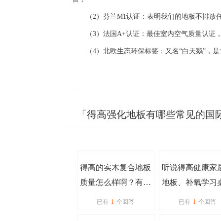
（2）
芬兰
M1
认证：表明我们的地板不排放
（3）
法国
A+
认证：最佳室内空气质量认证
（4）
北欧生态环保标签：又名
“白天鹅”，
「得高强化地板有哪些常见的国
得高的实木复合地板
听说得高健康家
质量怎么样啊？有没
地板、补氧学习
有装过的
还挺好，最近有
已有
1
个回答
已有
1
个回答
活动吗？