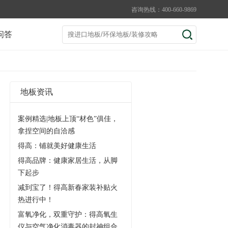
咨询热线：400-660-9869
问答
地板资讯
案例精选|地板上顶“材色”俱佳，
拿捏空间的自洽感
得高：铺就美好健康生活
得高品牌：健康家居生活，从脚
下起步
减到宝了！得高新春家装补贴火
热进行中！
富氧净化，双重守护：得高氧生
仪与空气净化消毒器的封神组合