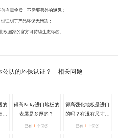
任何有毒物质，不需要额外的通风；
，也证明了产品环保无污染；
是北欧国家的官方可持续生态标签。
际公认的环保认证？」相关问题
居的
得高Parky进口地板的
得高强化地板是进口
桌都
表层是多厚的？
的吗？有没有尺寸大
什么
一点的板子
已有
1
个回答
已有
1
个回答