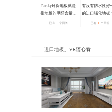
Par-ky环保地板就是
有没有防水性好
指地板的甲醛含量低
的进口强化地板
吗？
地的时候总是习
已有
1
个回答
已有
1
个回答
用水
「
进口地板
」VR随心看