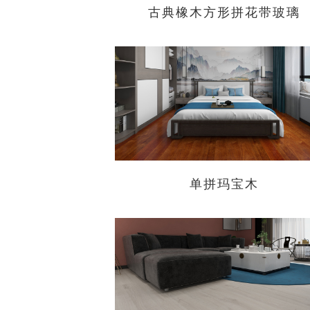
古典橡木方形拼花带玻璃
单拼玛宝木