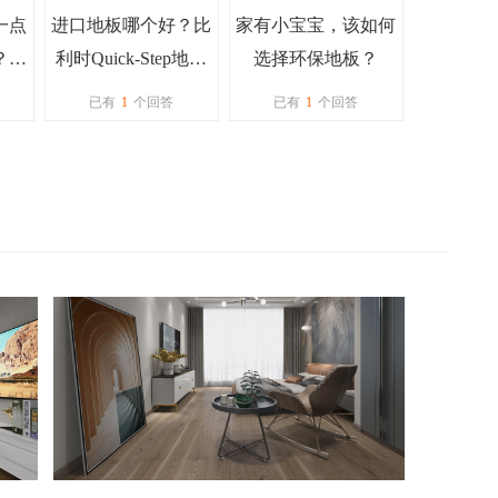
一点
进口地板哪个好？比
家有小宝宝，该如何
？拖
利时Quick-Step地板
选择环保地板？
惯性
怎么样？容易打理
已有
1
个回答
已有
1
个回答
吗？