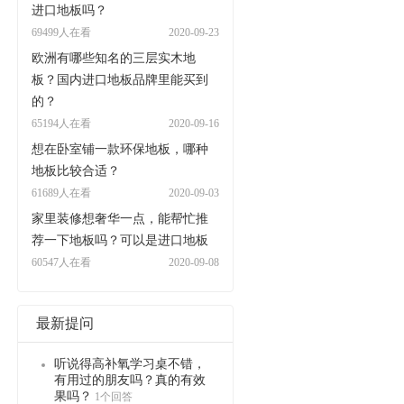
进口地板吗？
69499人在看
2020-09-23
欧洲有哪些知名的三层实木地
板？国内进口地板品牌里能买到
的？
65194人在看
2020-09-16
想在卧室铺一款环保地板，哪种
地板比较合适？
61689人在看
2020-09-03
家里装修想奢华一点，能帮忙推
荐一下地板吗？可以是进口地板
60547人在看
2020-09-08
最新提问
听说得高补氧学习桌不错，
有用过的朋友吗？真的有效
果吗？
1个回答