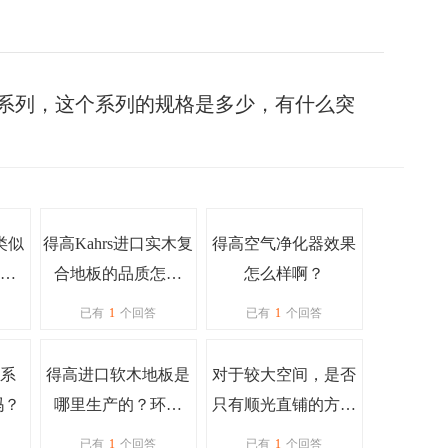
卓越系列，这个系列的规格是多少，有什么突
类似
得高Kahrs进口实木复
得高空气净化器效果
板
合地板的品质怎么
怎么样啊？
吗？
样？要不要入手呢？
已有
1
个回答
已有
1
个回答
系
得高进口软木地板是
对于较大空间，是否
吗？
哪里生产的？环保
只有顺光直铺的方式
吗？
呢？
已有
1
个回答
已有
1
个回答