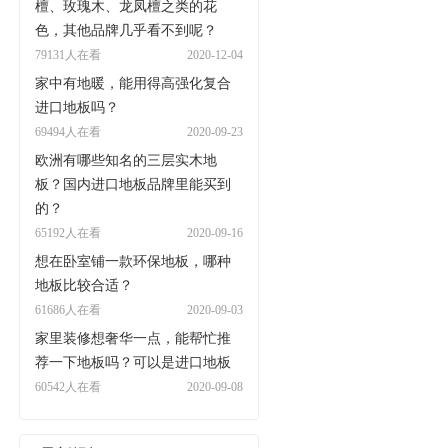
檀、玫瑰木、龙凤檀之类的花
色，其他品牌几乎看不到呢？
79131人在看
2020-12-04
家中有地暖，能用得高强化复合
进口地板吗？
69494人在看
2020-09-23
欧洲有哪些知名的三层实木地
板？国内进口地板品牌里能买到
的？
65192人在看
2020-09-16
想在卧室铺一款环保地板，哪种
地板比较合适？
61686人在看
2020-09-03
家里装修想奢华一点，能帮忙推
荐一下地板吗？可以是进口地板
60542人在看
2020-09-08