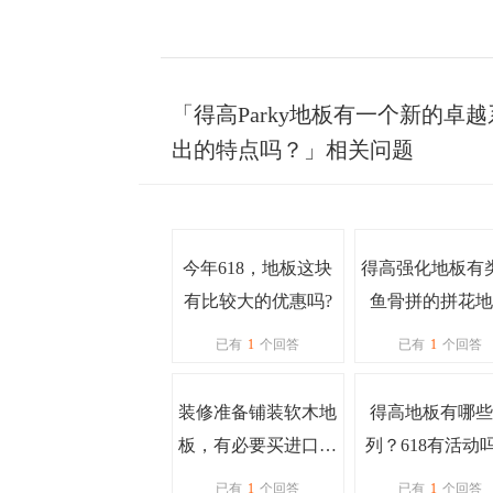
「得高Parky地板有一个新的
出的特点吗？」相关问题
今年618，地板这块
得高强化地板有
有比较大的优惠吗?
鱼骨拼的拼花地
吗？也是进口的
已有
1
个回答
已有
1
个回答
装修准备铺装软木地
得高地板有哪些
板，有必要买进口的
列？618有活动
吗？得高软木地板环
已有
1
个回答
已有
1
个回答