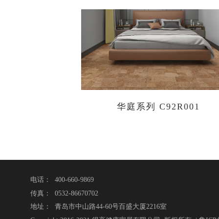
华庭系列 C92R001
电话： 400-660-9869
传真： 0532-86670702
地址： 青岛市中山路44-60号百盛大厦2216室