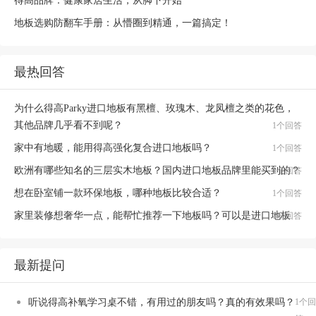
得高品牌：健康家居生活，从脚下开始
地板选购防翻车手册：从懵圈到精通，一篇搞定！
最热回答
为什么得高Parky进口地板有黑檀、玫瑰木、龙凤檀之类的花色，
其他品牌几乎看不到呢？
1个回答
家中有地暖，能用得高强化复合进口地板吗？
1个回答
欧洲有哪些知名的三层实木地板？国内进口地板品牌里能买到的？
1个回答
想在卧室铺一款环保地板，哪种地板比较合适？
1个回答
家里装修想奢华一点，能帮忙推荐一下地板吗？可以是进口地板
1个回答
最新提问
听说得高补氧学习桌不错，有用过的朋友吗？真的有效果吗？
1个回