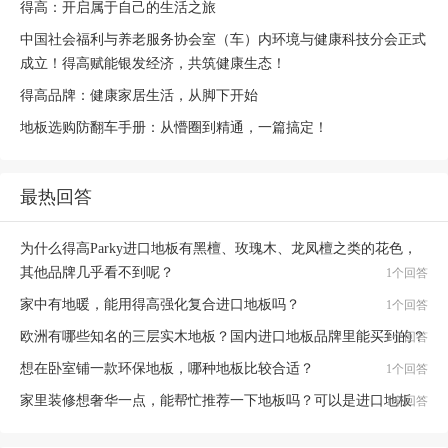
得高：开启属于自己的生活之旅
中国社会福利与养老服务协会室（车）内环境与健康科技分会正式
成立！得高赋能银发经济，共筑健康生态！
得高品牌：健康家居生活，从脚下开始
地板选购防翻车手册：从懵圈到精通，一篇搞定！
最热回答
为什么得高Parky进口地板有黑檀、玫瑰木、龙凤檀之类的花色，
其他品牌几乎看不到呢？
1个回答
家中有地暖，能用得高强化复合进口地板吗？
1个回答
欧洲有哪些知名的三层实木地板？国内进口地板品牌里能买到的？
1个回答
想在卧室铺一款环保地板，哪种地板比较合适？
1个回答
家里装修想奢华一点，能帮忙推荐一下地板吗？可以是进口地板
1个回答