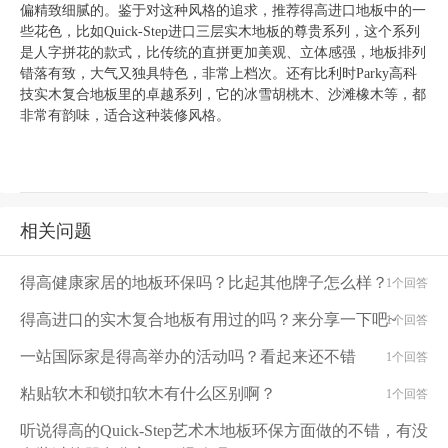
偏精致细腻的。鉴于对这种风格的追求，推荐得高进口地板中的一
些花色，比如
Quick-Step
进口三层实木地板的尊贵系列，这个系列
是人字拼花的款式，比传统的直拼更加美观、立体感强，地板排列
错落有致，大气又独具特色，非常上档次。还有比利时
Parky
高科
技实木复合地板里的卓越系列，它的冰雪胡桃木、沙滩橡木等，都
非常有韵味，适合这种装修风格。
相关问题
得高健康家居的地板环保吗？比起其他牌子怎么样？
1个回答
得高进口的实木复合地板有用过的吗？来分享一下吧~
1个回答
一站国际家是得高举办的活动吗？看起来还不错
1个回答
粘贴软木和锁扣软木有什么区别啊？
1个回答
听说得高的Quick-Step艺术木地板环保方面做的不错，有没