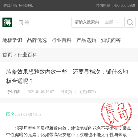
进口地板 环保地板
咨询热线：400-660-9869
问 答
全部
地板常识
品牌优选
行业百科
产品选购
知识问答
首页
>
行业百科
装修效果想雅致内敛一些，还要显档次，铺什么地
板合适呢？
行业百科
2021-01-08 16:07
回答(2)
浏览(4578)
匿名
2021-01-08 16:08
想要居室空间显得雅致内敛，建议地板的花色不要太亮，带点
中性偏暗的元素，比如带高级灰这种；纹理也不能太个性与奔放，