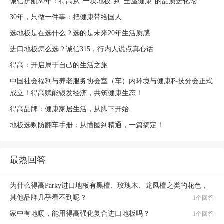
诚信护航30年：得高从“一块地板”到“全屋健康”的品质进化论
30年，只做一件事：把健康带给国人
选地板是在选什么？选的是未来20年生活质感
进口地板怎么选？诚信315，行内人说点真心话
得高：开启属于自己的生活之旅
中国社会福利与养老服务协会室（车）内环境与健康科技分会正式
成立！得高赋能银发经济，共筑健康生态！
得高品牌：健康家居生活，从脚下开始
地板选购防翻车手册：从懵圈到精通，一篇搞定！
最热回答
为什么得高Parky进口地板有黑檀、玫瑰木、龙凤檀之类的花色，
其他品牌几乎看不到呢？
1个回答
家中有地暖，能用得高强化复合进口地板吗？
1个回答