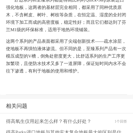
舒适系列和至臻系列都是得高比利时
Quick-Step原装进口
强化地板，这两者的基材层完全相同，都采用了同种优质原
木，不含树皮、树叶、树枝等杂质，在恒定温、湿度的全封闭
环境下加工而成
的高密度板
，稳定性好；而且它们都达到了芬
兰
M1级的环保标准，适用于地热环境铺装。
这两个系列的产品表面都采用了尖端创新技术
——疏水涂层，
使地板不再惧怕液体渗流。但不同的是，至臻系列产品有一次
模压成型的V槽，倒角处密度更大，比舒适系列的生产工序更
加繁琐，且使防水技术又多了一道屏障，保证短时间内水不会
往下渗透，有利于地板的使用和维护。
相关问题
得高氧生仪用起来怎么样？有什么好处？
1个回答
得高Parky进口地板与其他实木复合地板最大的区别是什