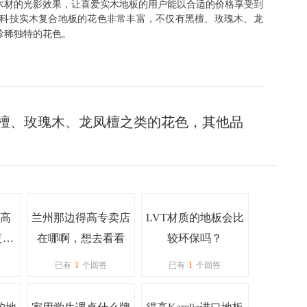
木材的光影效果，让喜爱实木地板的用户能以合适的价格享受到
科技实木复合地板的花色非常丰富，不仅有黑檀、玫瑰木、龙
珍稀独特的花色。
有黑檀、玫瑰木、龙凤檀之类的花色，其他品
高
兰州那边得高专卖店
LVT材质的地板会比
化复合
在哪啊，想去看看
较环保吗？
吗？
已有
1
个回答
已有
1
个回答