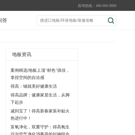
咨询热线：400-660-9869
问答
地板资讯
案例精选|地板上顶“材色”俱佳，
拿捏空间的自洽感
得高：铺就美好健康生活
得高品牌：健康家居生活，从脚
下起步
减到宝了！得高新春家装补贴火
热进行中！
富氧净化，双重守护：得高氧生
仪与空气净化消毒器的封神组合