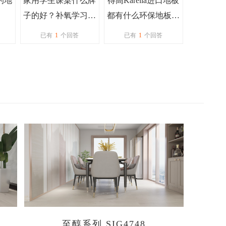
的地
家用学生课桌什么牌
得高Karelia进口地板
子的好？补氧学习桌
都有什么环保地板证
有吗？
书？
已有
1
个回答
已有
1
个回答
至醇系列 SIG4748