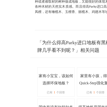
种或者难取材的树种做成地板，又能很好的体现
各种木材的天然实木质感。而且得高
进口高
Parky
凤檀，还有橄榄木、玉檀香、丽榄木、鸡翅木等
「为什么得高Parky进口地板
牌几乎看不到呢？」相关问题
家有小宝宝，该如何
家里有小孩，得
选择环保地板？
Quick-Step强
地板是环保地板
已有
1
个回答
已有
1
个回答