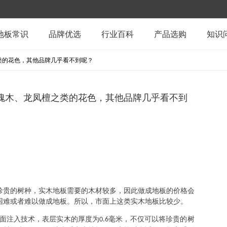
地板常识
品牌优选
行业百科
产品选购
知识
之类的花色，其他品牌几乎看不到呢？
玫瑰木、龙凤檀之类的花色，其他品牌几乎看不到
珍贵的树种，实木地板需要的木材较多，因此做成地板的价格会
困难或者难以做成地板。所以，市面上这类实木地板比较少。
面注入技术，表层实木的厚度为
毫米，不仅可以将珍贵的树
0.6