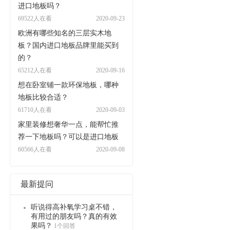
进口地板吗？
69522人在看
2020-09-23
欧洲有哪些知名的三层实木地
板？国内进口地板品牌里能买到
的？
65212人在看
2020-09-16
想在卧室铺一款环保地板，哪种
地板比较合适？
61710人在看
2020-09-03
家里装修想奢华一点，能帮忙推
荐一下地板吗？可以是进口地板
60566人在看
2020-09-08
最新提问
听说得高补氧学习桌不错，
有用过的朋友吗？真的有效
果吗？
1个回答