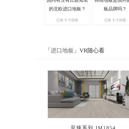
国内有没有比较知名
得高地板是国外
的北欧进口地板？
板品牌吗？
已有
1
个回答
已有
1
个回答
「
进口地板
」VR随心看
至臻系列 IM1854