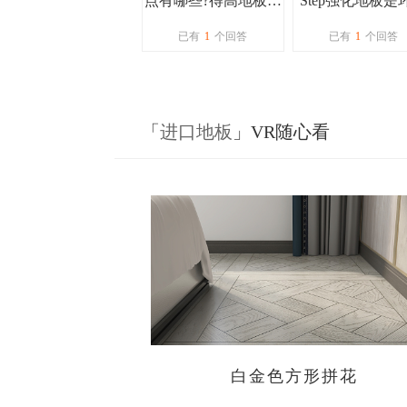
点有哪些?得高地板有
Step强化地板是
什么优点?
地板吗？
已有
1
个回答
已有
1
个回答
「
进口地板
」VR随心看
白金色方形拼花