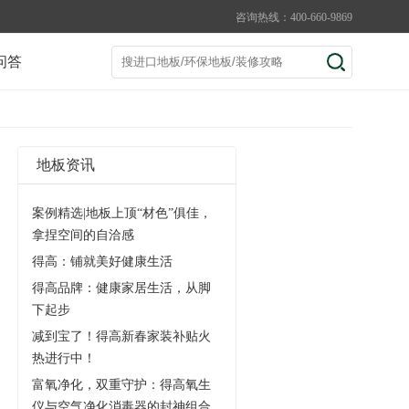
咨询热线：400-660-9869
问答
地板资讯
案例精选|地板上顶“材色”俱佳，
拿捏空间的自洽感
得高：铺就美好健康生活
得高品牌：健康家居生活，从脚
下起步
减到宝了！得高新春家装补贴火
热进行中！
富氧净化，双重守护：得高氧生
仪与空气净化消毒器的封神组合