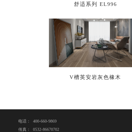
舒适系列 EL996
V槽英安岩灰色橡木
电话： 400-660-9869
传真： 0532-86670702