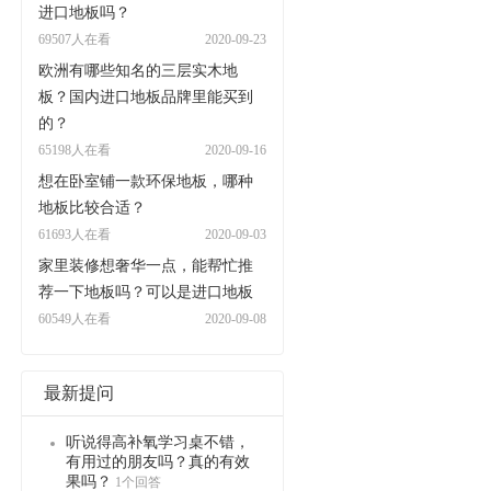
进口地板吗？
69507人在看
2020-09-23
欧洲有哪些知名的三层实木地
板？国内进口地板品牌里能买到
的？
65198人在看
2020-09-16
想在卧室铺一款环保地板，哪种
地板比较合适？
61693人在看
2020-09-03
家里装修想奢华一点，能帮忙推
荐一下地板吗？可以是进口地板
60549人在看
2020-09-08
最新提问
听说得高补氧学习桌不错，
有用过的朋友吗？真的有效
果吗？
1个回答