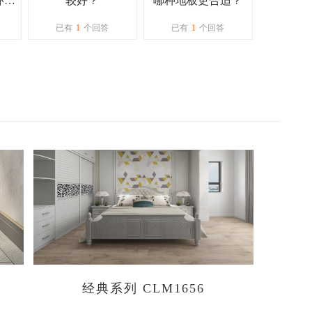
环保
较好？
哪种地板更合适？
已有
1
个回答
已有
1
个回答
经典系列 CLM1656