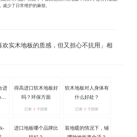
，减少了日常维护的麻烦。
喜欢实木地板的质感，但又担心不抗用」相
合进
得高进口软木地板好
软木地板对人身体有
ep怎
吗？环保方面
什么好处？
二次
已有
1
个回答
已有
1
个回答
捷
k-
进口地板哪个品牌比
装地暖的情况下，铺