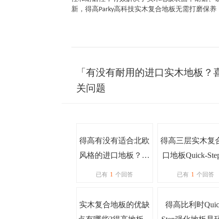
新，得高
高科技实木复合地板无需打磨保养
Parky
「有没有耐用的进口实木地板？
关问题
得高有没有适合北欧
得高三层实木复
风格的进口地板？品
口地板Quick-St
质怎么样？
么安装，会造成
已有
1
个回答
已有
1
个回答
污染吗？安装便
吗？
实木复合地板的优缺
得高比利时Quic