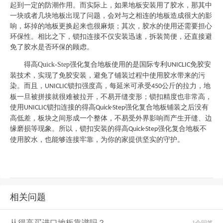
起到一定的防潮作用。而实际上，如果地板安装用了胶水，那其中
一块或者几块地板出现了问题，会对与之相连的地板造成很大的影
响，坏掉的地板更换起来也很麻烦；其次，胶水的使用还需要担心
环保性。相比之下，锁扣连接不仅安装迅速，拆装简便，还直接避
免了胶水是否环保的顾虑。
得高
Quick-Step
强化复合地板使用的是国际专利
免胶安
UNICLIC
装技术，实现了免胶安装，避免了铺装过程中使用胶水带来的污
染。而且，
锁扣强度高，每延米可承受
公斤的拉力，地
UNICLIC
450
板一旦被拼接就很难被拉开，不易开缝变形；锁扣精度也非常高，
使用
锁扣连接的得高
强化复合地板铺装之后没有
UNICLIC
Quick-Step
高低差，板块之间形成一个整体，不易受外界影响而产生开缝、边
缘磨损等现象。所以，锁扣安装的得高
强化复合地板不
Quick-Step
使用胶水，也能够连接牢靠，为你的家提供坚实的守护。
相关问题
从得高买进口地板靠谱吗？