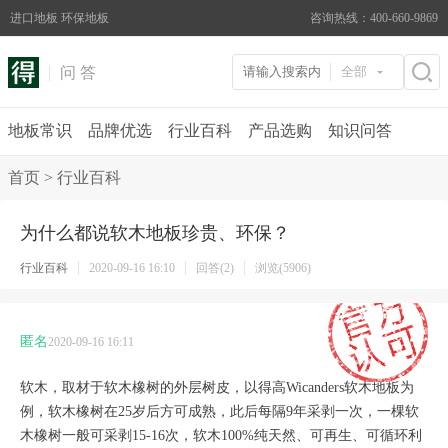
进口地板 环保地板
咨询热线：400-660-9869
问 答
全部
地板常识
品牌优选
行业百科
产品选购
知识问答
首页
>
行业百科
为什么都说软木地板珍贵、环保？
行业百科
2020-09-16 16:10
回答(2)
浏览(5906)
匿名
2020-09-16 16:11
软木，取材于软木橡树的外层树皮，以得高Wicanders软木地板为
例，软木橡树在25岁后方可成熟，此后每隔9年采剥一次，一棵软
木橡树一般可采剥15-16次，软木100%纯天然、可再生、可循环利