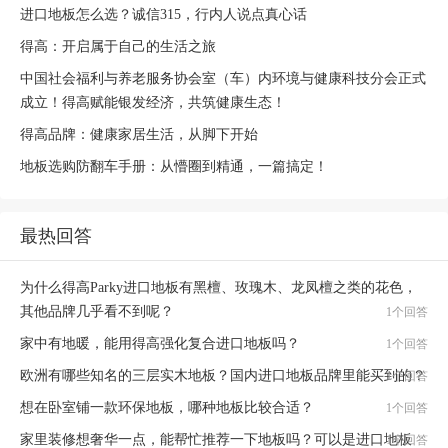
进口地板怎么选？诚信315，行内人说点真心话
得高：开启属于自己的生活之旅
中国社会福利与养老服务协会室（车）内环境与健康科技分会正式
成立！得高赋能银发经济，共筑健康生态！
得高品牌：健康家居生活，从脚下开始
地板选购防翻车手册：从懵圈到精通，一篇搞定！
最热回答
为什么得高Parky进口地板有黑檀、玫瑰木、龙凤檀之类的花色，
其他品牌几乎看不到呢？
1个回答
家中有地暖，能用得高强化复合进口地板吗？
1个回答
欧洲有哪些知名的三层实木地板？国内进口地板品牌里能买到的？
1个回答
想在卧室铺一款环保地板，哪种地板比较合适？
1个回答
家里装修想奢华一点，能帮忙推荐一下地板吗？可以是进口地板
1个回答