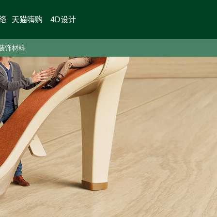
络
天猫嗨购
4D设计
装饰材料