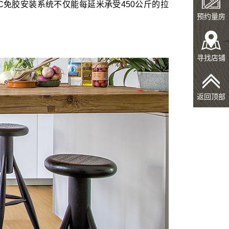
IC免胶安装系统不仅能每延米承受450公斤的拉
预约量房
寻找店铺
返回顶部