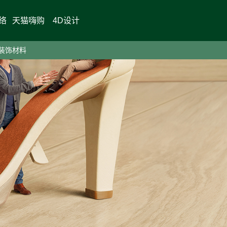
络
天猫嗨购
4D设计
装饰材料