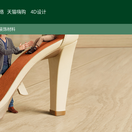
络
天猫嗨购
4D设计
装饰材料