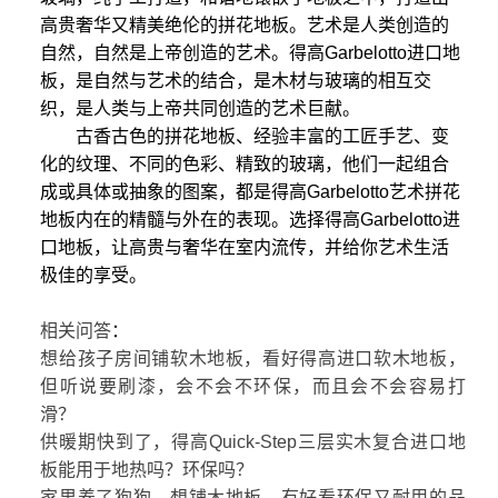
高贵奢华又精美绝伦的拼花地板。艺术是人类创造的
自然，自然是上帝创造的艺术。得高Garbelotto进口地
板，是自然与艺术的结合，是木材与玻璃的相互交
织，是人类与上帝共同创造的艺术巨献。
古香古色的拼花地板、经验丰富的工匠手艺、变
化的纹理、不同的色彩、精致的玻璃，他们一起组合
成或具体或抽象的图案，都是得高Garbelotto艺术拼花
地板内在的精髓与外在的表现。选择得高Garbelotto进
口地板，让高贵与奢华在室内流传，并给你艺术生活
极佳的享受。
相关问答
：
想给孩子房间铺软木地板，看好得高进口软木地板，
但听说要刷漆，会不会不环保，而且会不会容易打
滑？
供暖期快到了，得高Quick-Step三层实木复合进口地
板能用于地热吗？环保吗？
家里养了狗狗，想铺木地板，有好看环保又耐用的品