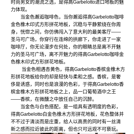
时尚男女的潮流之选，是得高Garbelotto进口地板的魅
力体现。
当金色邂逅咖啡色，当你邂逅得高Garbelotto咖啡
金色橡木印式方形拼花地板，沉稳与平静萦绕在你周
身，恍惚之间，你仿佛闯入了意大利的最美客厅——
圣马可广场，你穿行在连绵的拱廊下，你走进了一家
咖啡厅，你无论漫步在何处，你的眼睛总是离不开魅
力的圣马可广场，离不开魅力的得高Garbelotto咖啡金
色橡木印式方形拼花地板。
当金色相遇杏黄色，得高Garbelotto香槟金橡木方
形拼花地板给你的却是轻快与柔和之感。香槟，是奢
侈是诱惑，同时也是浪漫的色彩，于得高Garbelotto香
槟金橡木方形拼花地板之上，品一口葡萄酒中之王
——香槟，在微醺之中放任自己的沉醉。
当金色与白色搭配，是一组具有透明度的色彩，
得高Garbelotto白金色橡木方形拼花地板，花色整体并
不不过于清淡而是庄重，给人以高贵的同时有一丝清
新之感而拉近彼此的距离，但也只可远观不可亵玩。