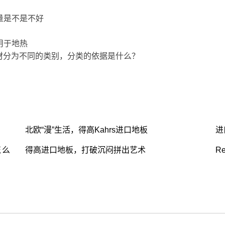
量是不是不好
用于地热
将木材分为不同的类别，分类的依据是什么？
北欧“漫”生活，得高Kahrs进口地板
进
怎么
得高进口地板，打破沉闷拼出艺术
R