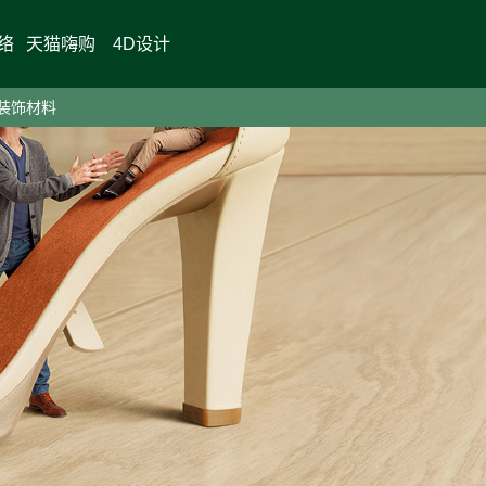
络
天猫嗨购
4D设计
装饰材料