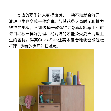
炎热的
夏季
让人变得慵懒，一动不动就会流汗，
清理卫生也变成一件难事。
与其花费大量时间
和精力
维护的地板，
不如
选择一款像得高
Quick-Step
比利时
进口地板
一样好打理、易清洁的才能免受夏天清理卫
生的困扰
。得高
Quick-Step
让实木复合地板也能轻松
打理，为你的家居清扫减负
。