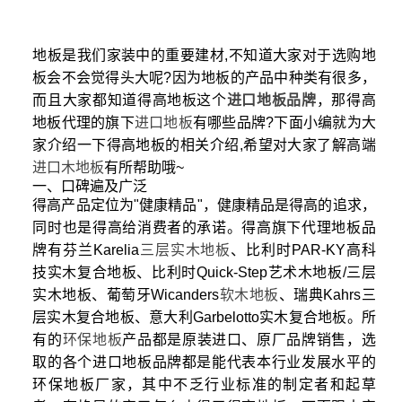
地板是我们家装中的重要建材,不知道大家对于选购地
板会不会觉得头大呢?因为地板的产品中种类有很多，
而且大家都知道得高地板这个
进口地板品牌
，那得高
地板代理的旗下
进口地板
有哪些品牌?下面小编就为大
家介绍一下得高地板的相关介绍,希望对大家了解高端
进口木地板
有所帮助哦~
一、口碑遍及广泛
得高产品定位为"健康精品"，健康精品是得高的追求，
同时也是得高给消费者的承诺。得高旗下代理地板品
牌有芬兰Karelia
三层实木地板
、比利时PAR-KY高科
技实木复合地板、比利时Quick-Step艺术木地板/三层
实木地板、葡萄牙Wicanders
软木地板
、瑞典Kahrs三
层实木复合地板、意大利Garbelotto实木复合地板。所
有的
环保地板
产品都是原装进口、原厂品牌销售，选
取的各个进口地板品牌都是能代表本行业发展水平的
环保地板厂家，其中不乏行业标准的制定者和起草