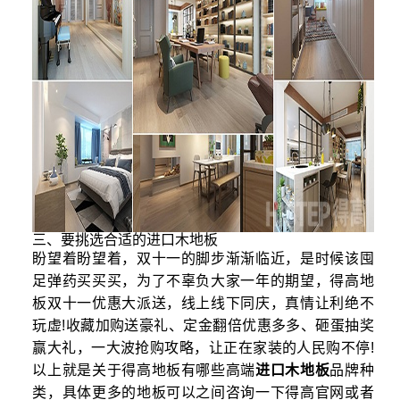
三、要挑选合适的进口木地板
盼望着盼望着，双十一的脚步渐渐临近，是时候该囤
足弹药买买买，为了不辜负大家一年的期望，得高地
板双十一优惠大派送，线上线下同庆，真情让利绝不
玩虚!收藏加购送豪礼、定金翻倍优惠多多、砸蛋抽奖
赢大礼，一大波抢购攻略，让正在家装的人民购不停!
以上就是关于得高地板有哪些高端
进口木地板
品牌种
类，具体更多的地板可以之间咨询一下得高官网或者