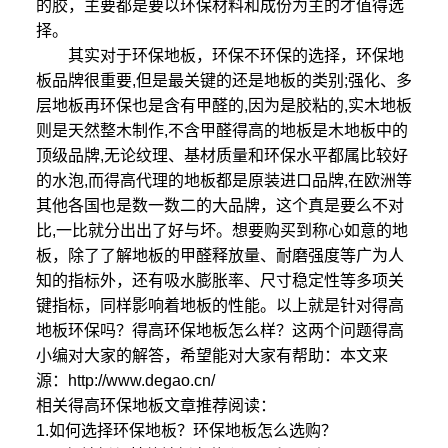
的胶，主要都是要以环保材料和成份为主的才值得选
择。
其实对于环保地板，环保不环保的选择，环保地
板品牌很重要,但是最关键的还是地板的类别;强化、多
层地板再环保也是含有甲醛的,因为是胶粘的,实木地板
则是天然整木制作,不含甲醛得高的地板是木地板中的
顶级品牌,无论纹理、基材质量和环保水平都属比较好
的水泡,而得高代理的地板都是原装进口品牌,在欧洲等
其他各国也是数一数二的大品牌，这个真是要么不对
比,一比就分出出了好与坏。想要购买到称心如意的地
板，除了了解地板的甲醛释放量、耐磨强度等广为人
知的指标外，还有吸水膨胀率、尺寸稳定性等多项关
键指标，同样影响着地板的性能。以上就是针对得高
地板环保吗？得高环保地板怎么样？这两个问题得高
小编对大家的解答，希望能对大家有帮助：本文来
源：http://www.degao.cn/
相关得高环保地板文章推荐阅读：
1.如何选择环保地板？环保地板怎么选购？