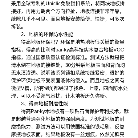
采用全球专利的Uniclic免胶锁扣系统，将两块地板拼
接好，再用力朝两个方向拉扯，地板连接非常牢靠，
缝隙几乎不可见。而且地板安装简便、快捷，可多次
拆装。
2、地板的环保防水性能
得高地板环保吗？环保是地热地板很关键的衡量
指标，得高的比利时par-ky高科技实木复合地板VOC
指标，通过国家质量认证检测标准。测试方法就是把
清水倒在地板的接缝处，30分钟后地板表面和背面均
无水渍渗透。说明该系列锁扣系统接缝紧密，很好的
保护环保地板不受表面液体的侵入。而且地板之间有
微型V槽，所有倒角都经过了找色、上漆，四面防水处
理，可以不受湿气困扰，让木地板历久弥新。
3、得高地板耐磨性能
得高Par-ky木地板有一项钻石面保护专利技术，就
是超越普通强化地板的超强耐磨度。为测试地板的耐
磨损能力，测试方法可以用德国标准的铁毛刷，反复
摩擦地板表面，结果地板没有一丝划痕，依然光鲜亮