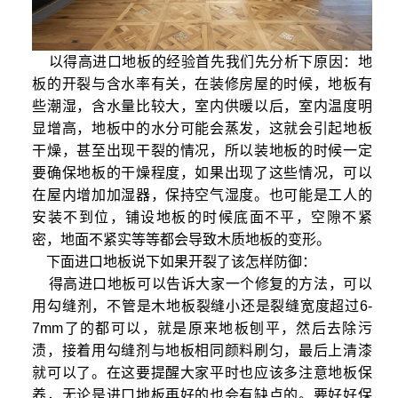
以得高进口地板的经验首先我们先分析下原因：地
板的开裂与含水率有关，在装修房屋的时候，地板有
些潮湿，含水量比较大，室内供暖以后，室内温度明
显增高，地板中的水分可能会蒸发，这就会引起地板
干燥，甚至出现干裂的情况，所以装地板的时候一定
要确保地板的干燥程度，如果出现了这些情况，可以
在屋内增加加湿器，保持空气湿度。也可能是工人的
安装不到位，铺设地板的时候底面不平，空隙不紧
密，地面不紧实等等都会导致木质地板的变形。
下面进口地板说下如果开裂了该怎样防御：
得高进口地板可以告诉大家一个修复的方法，可以
用勾缝剂，不管是木地板裂缝小还是裂缝宽度超过6-
7mm了的都可以，就是原来地板刨平，然后去除污
渍，接着用勾缝剂与地板相同颜料刷匀，最后上清漆
就可以了。在这要提醒大家平时也应该多注意地板保
养，无论是进口地板再好的也会有缺点的。要好好保