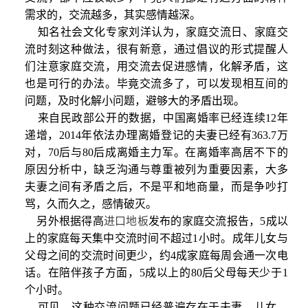
需求的，交流越多，其实感情越深。
知名社会文化专家刘洋认为，家庭交流日、家庭交
流时刻这种做法，很有新意，通过倡议的形式提醒人
们注意家庭交流，用交流去促进感情，化解矛盾，这
也是可行的办法。毕竟交流多了，可以发现相互间的
问题，及时化解小问题，避够大的矛盾出现。
来自民政部公开的数据，中国离婚率已经连续12年
递增，2014年依法办理离婚登记的夫妻已经有363.7万
对，70后与80后成离婚主力军。在离婚率高居不下的
原因分析中，缺乏沟通与尊重被列为重要因素，大多
夫妻之间有矛盾之后，不是平和地商量，而是争吵打
骂，久而久之，感情破灭。
另外根据得高
进口地板
发布的家庭交流报告，5成以
上的家庭每天集中交流时间不超过1小时。成年儿女与
父母之间的交流时间更少，约4成家庭每周会通一次电
话。在陪伴孩子方面，5成以上的80后父母每天少于1
个小时。
可见，这种交流问题已经普遍存在于夫妻、儿女、